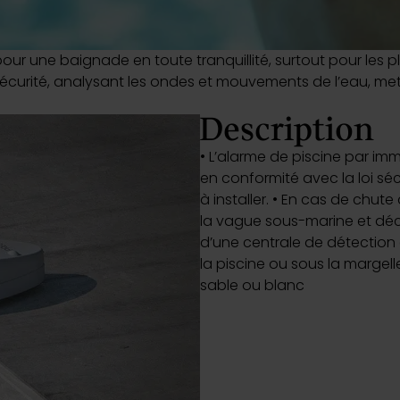
Actualité
Découvrez nos 
ur une baignade en toute tranquillité, surtout pour les pl
 sécurité, analysant les ondes et mouvements de l’eau, me
Déco
Description
Déco
• L’alarme de piscine par i
en conformité avec la loi sécu
à installer. • En cas de chut
la vague sous-marine et déc
d’une centrale de détection d
la piscine ou sous la margell
sable ou blanc