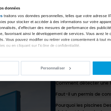
ompter de la date d’achat
vos données
la fiche de validation dans
es
traitons vos données personnelles, telles que votre adresse IP,
es pour stocker et accéder à des informations sur votre appareil
sonnalisés, d'effectuer des mesures de performance des publicité
e, favorisant ainsi le développement de services. Vous avez le ch
ités. Vous pouvez modifier ou retirer votre consentement à tout 
es ou en cliquant sur l'icône de confidentialité.
imerions également :
ns sur votre localisation géographique qui peuvent être précises 
Personnaliser
 en l'analysant activement pour en relever les caractéristiques s
Nos experts ré
Comment détecter une fu
aitement de vos données personnelles et définir vos préférences
er ou retirer votre consentement à tout moment à partir de la dé
Faut-il un permis de cons
e personnaliser le contenu et les annonces, d'offrir des fonctio
Pourquoi les piscines Des
rafic. Nous partageons également des informations sur l'utilisati