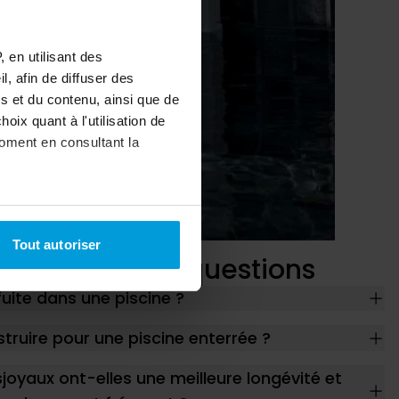
 en utilisant des
, afin de diffuser des
s et du contenu, ainsi que de
oix quant à l'utilisation de
moment en consultant la
à plusieurs mètres près
Tout autoriser
pécifiques (empreintes
pondent à vos questions
ite dans une piscine ?
, reportez-vous à la
section «
claration sur les cookies.
truire pour une piscine enterrée ?
nnalités relatives aux médias
joyaux ont-elles une meilleure longévité et
on de notre site avec nos