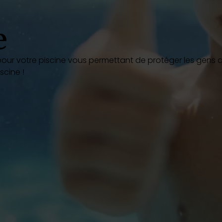
Découvrez nos ro
e
pour votre piscine vous permettant de protéger les gens 
scine !
Pool &
Piscines au 
Déco
9 juillet 2026
Desjoyaux : Le pisciniste continue d’innover pour
Lire la suite