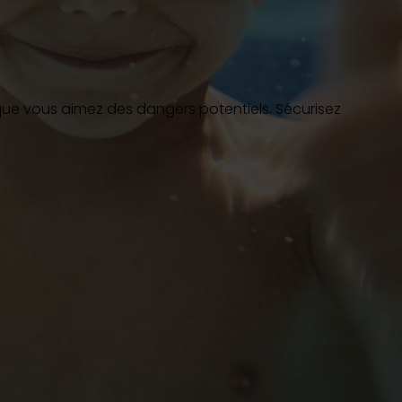
bots électriques
que vous aimez des dangers potentiels. Sécurisez
 Play :
meilleur prix
uvrir
 rester à flot