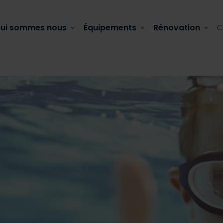
ui sommes nous
Équipements
Rénovation
C
Actualité
 comment la réparer ?