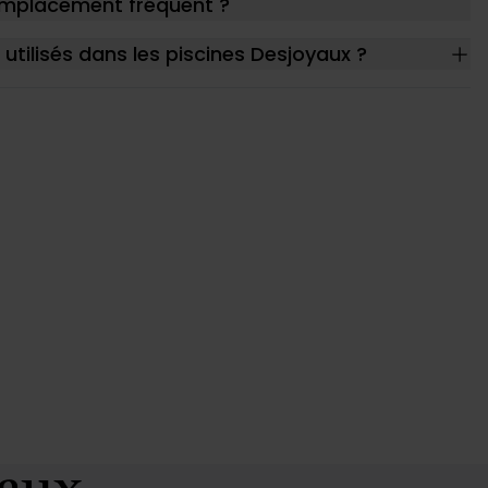
remplacement fréquent ?
 d'autres informations que
utilisés dans les piscines Desjoyaux ?