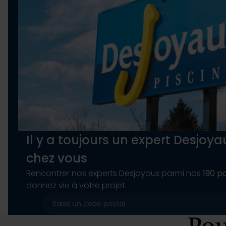
partenaires de médias sociaux
vous leur avez fournies ou qu'
Il y a toujours un expert Desjoy
chez vous
Rencontrer nos experts Desjoyaux parmi nos
190 p
donnez vie à votre projet.