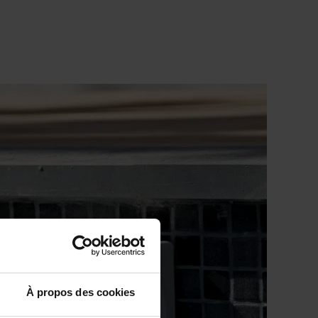
 Piscines sur-mesure
uvrir
ns plonger
À propos des cookies