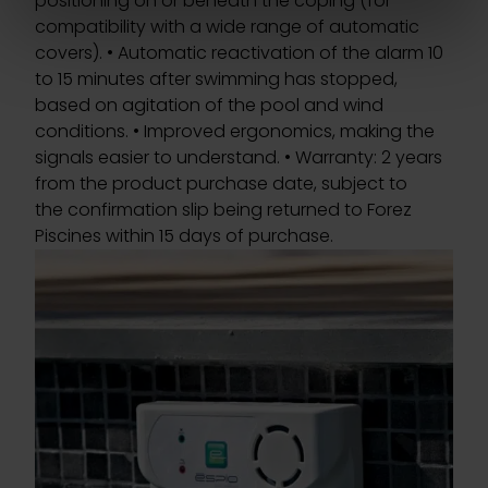
positioning on or beneath the coping (for
pour en relever les caractéristiques spécifiques
compatibility with a wide range of automatic
(empreintes digitales).
covers). • Automatic reactivation of the alarm 10
to 15 minutes after swimming has stopped,
Pour en savoir plus sur le traitement de vos données
based on agitation of the pool and wind
personnelles et définir vos préférences, reportez-vous à
conditions. • Improved ergonomics, making the
la
section « Détails »
. Vous pouvez modifier ou retirer
signals easier to understand. • Warranty: 2 years
votre consentement à tout moment à partir de la
from the product purchase date, subject to
déclaration sur les cookies.
the confirmation slip being returned to Forez
Piscines within 15 days of purchase.
Les cookies nous permettent de personnaliser le contenu
et les annonces, d'offrir des fonctionnalités relatives aux
médias sociaux et d'analyser notre trafic. Nous
partageons également des informations sur l'utilisation de
notre site avec nos partenaires de médias sociaux, de
publicité et d'analyse, qui peuvent combiner celles-ci
avec d'autres informations que vous leur avez fournies
ou qu'ils ont collectées lors de votre utilisation de leurs
services.