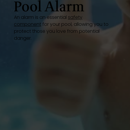
Pool Alarm
Inspirations
An alarm is an essential
safety
E-shop
component
for your pool, allowing you to
protect those you love from potential
danger.
Votre projet
Configure my pool
Request a quote
Find a Desjoyaux partner