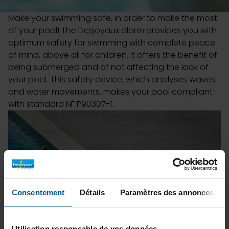
Make your swimming safe, in order to make the most
of your pool! The Desjoyaux alarm provides you with
optimum safety for swimming with complete peace
of mind, above all for children. It offers the benefit of
being submerged and of not affecting the look of
your pool. This safety device, which analyses waves
and water movements, makes your pool compliant
with standard NF P90307-1.
Consentement
Détails
Paramètres des annonces
Utilisation responsable de vos données