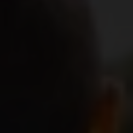
Inspirations
E-shop
Votre projet
Configurer ma piscine
Demander un devis
Trouver mon partenaire