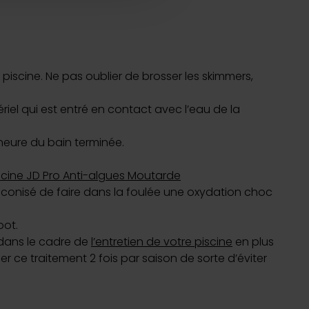
nnalités relatives aux médias
on de notre site avec nos
 d'autres informations que
 piscine. Ne pas oublier de brosser les skimmers,
riel qui est entré en contact avec l’eau de la
’heure du bain terminée.
scine JD Pro Anti-algues Moutarde
préconisé de faire dans la foulée une oxydation choc
bot.
 dans le cadre de
l’entretien de votre piscine
en plus
er ce traitement 2 fois par saison de sorte d’éviter