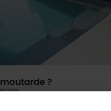
Actualité
Découvrez nos 
Déco
Déco
e moutarde ?
eur jaune.
 algues (vertes, roses, noires) par sa texture puisqu’elle
 de la piscine.
roche des baigneurs ou du robot de nettoyage. Elle viendr