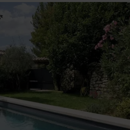
Découvrez nos ro
Pool &
Piscines au 
Déco
9 juillet 2026
Desjoyaux : Le pisciniste continue d’innover pour
Lire la suite