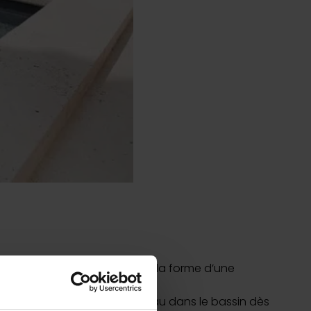
bâche à bulles
uvrir
uvrir
 n’est pas gluante. Elle prend la forme d’une
a ensuite se déposer à nouveau dans le bassin dès