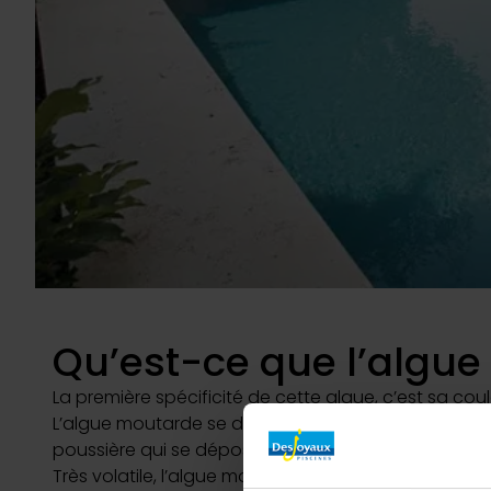
Qu’est-ce que l’algu
La première spécificité de cette algue, c’est sa coul
L’algue moutarde se différencie également des autres
poussière qui se dépose sur les parois et sur le fond
Très volatile, l’algue moutarde s’envole dès l’app