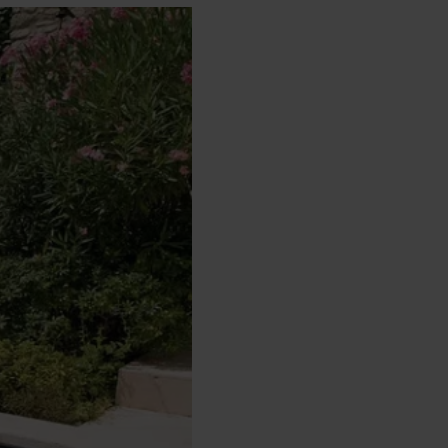
bots électriques
 Play :
meilleur prix
uvrir
 rester à flot