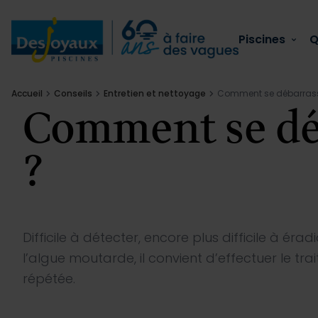
Aller au contenu
Piscines
Q
Accueil
Conseils
Entretien et nettoyage
Comment se débarrass
Comment se dé
Piscines
Qui sommes nous
Équipements
Piscines
?
Piscines extérieures
L’esprit Desjoyaux
Sécurité piscine
Réaménager sa piscine
Qui sommes nous
Piscines en kit
Notre savoir-faire
Confort
Fuite de votre piscine :
Équipements
Difficile à détecter, encore plus difficile à ér
l’algue moutarde, il convient d’effectuer le t
Piscines collectives
Actualités
Entretien
Voir tout
répétée.
Conseils