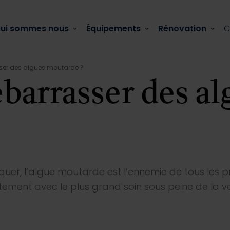
ui sommes nous
Équipements
Rénovation
C
er des algues moutarde ?
barrasser des a
Actualité
 comment la réparer ?
adiquer, l’algue moutarde est l’ennemie de tous les 
raitement avec le plus grand soin sous peine de la 