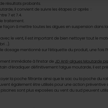
de résultats probants.
e personnaliser le contenu et les annonces, d'offrir des fonctio
tarde, il convient de suivre les étapes ci-après :
rafic. Nous partageons également des informations sur l'utilisati
tre 7 et 7.4.
, de publicité et d'analyse, qui peuvent combiner celles-ci avec
e traitement.
ils ont collectées lors de votre utilisation de leurs services.
s de façon à mettre toutes les algues en suspension dans la
ec le vent, il est important de bien nettoyer tout le maté
ri …).
le dosage mentionné sur l’étiquette du produit, une fois l
lement immédiate à l’instar de
JD Anti-algues Moutarde pi
rtain d’éradiquer définitivement l’algue moutarde, il est 
toyer la poche filtrante ainsi que le sac ou la poche du ro
uvent également être utilisés pour une action préventive
s piscines sont plus exposées au vent du sud peuvent utilis