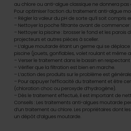
au chlore ou anti-algue classique ne donnera pas 
Les cookies nous permettent d
Pour optimiser l’action du traitement anti-algue mou
sociaux et d'analyser notre t
– Régler la valeur du pH de sorte qu’il soit compris en
partenaires de médias sociaux
– Nettoyer la poche filtrante avant de commencer l
vous leur avez fournies ou qu'
– Nettoyer la piscine : brosser le fond et les paroi
projecteurs et autres pièces à sceller.
– L’algue moutarde étant un germe qui se déplace av
piscine (jouets, gonflables, volet roulant et même ab
– Verser le traitement dans le bassin en respectant 
– Vérifier que la filtration est bien en marche.
– L’action des produits sur le problème est généra
– Pour appuyer l’efficacité du traitement et être ce
(chloration choc ou peroxyde d’hydrogène).
– Dès le traitement effectué, il est important de net
Conseils : Les traitements anti-algues moutarde pe
d’un traitement au chlore. Les propriétaires dont le
un dépôt d’algues moutarde.