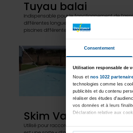
Tuyau balai
Indispensable pour le fonctionnement de l’aspira
différentes longueurs afin de pouvoir être utili
piscines différentes.
Consentement
Utilisation responsable de 
Nous et
nos 1022 partenair
technologies comme les cooki
publicités et du contenu per
réaliser des études d’audienc
vos données et à leurs final
Skim Vac prise balai
Déclaration relative aux cooki
Utilisé pour raccorder le tuyau balai à la filtrati
Si vous le permettez, nous a
est une sorte « d’assiette » qui vient se positio