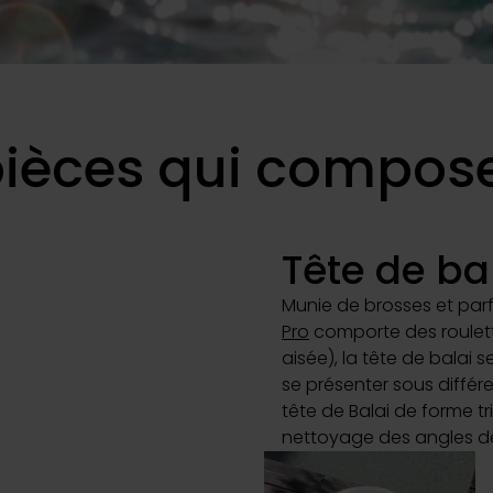
Actualité
Découvrez nos 
Déco
 pièces qui compos
Déco
Tête de ba
Munie de brosses et parf
Pro
comporte des roulette
aisée), la tête de balai s
se présenter sous différ
tête de Balai de forme tr
nettoyage des angles de 