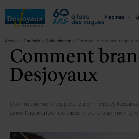
Aller au contenu
Piscines
Q
Accueil
Conseils
Guide piscine
Comment brancher un aspirateur
Comment branch
Piscines
Qui sommes nous
Équipements
Piscines
Desjoyaux
Piscines extérieures
L’esprit Desjoyaux
Sécurité piscine
Réaménager sa piscine
Qui sommes nous
Piscines en kit
Notre savoir-faire
Confort
Fuite de votre piscine :
Équipements
Communément appelé balai manuel, l’aspirateur 
prise l’aspirateur de piscine ou le skimmer, le 
Piscines collectives
Actualités
Entretien
Voir tout
Conseils