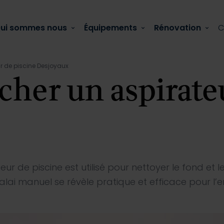
ui sommes nous
Équipements
Rénovation
C
 de piscine Desjoyaux
er un aspirateu
Actualité
 comment la réparer ?
de piscine est utilisé pour nettoyer le fond et les
balai manuel se révèle pratique et efficace pour l’en