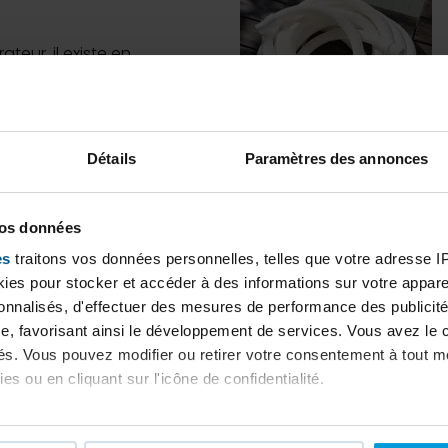
Piscine Exclusive :
teur, il existe en
sé sur des dimensions de
7 juillet 2026
Détails
Paramètres des annonces
Déco
Desjoyaux : un yo-yo d’activités à encaisser sa
Manche té
vos données
Lire la suite
L’utilisation d’un manch
es
traitons vos données personnelles, telles que votre adresse IP,
es pour stocker et accéder à des informations sur votre appareil
sonnalisés, d'effectuer des mesures de performance des publicité
e, favorisant ainsi le développement de services. Vous avez le ch
ités. Vous pouvez modifier ou retirer votre consentement à tout 
es ou en cliquant sur l'icône de confidentialité.
on, le Skim Vac prise balai
imerions également :
nner sur le panier skimmer