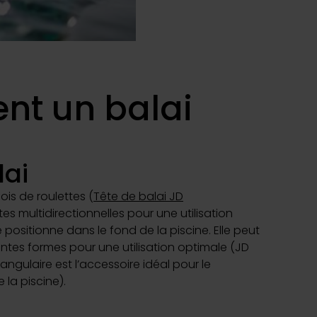
bâche à bulles
uvrir
ent un balai
uvrir
lai
ois de roulettes (
Tête de balai JD
s multidirectionnelles pour une utilisation
e positionne dans le fond de la piscine. Elle peut
entes formes pour une utilisation optimale (JD
iangulaire est l’accessoire idéal pour le
la piscine).