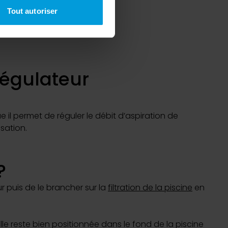
à plusieurs mètres près
Tout autoriser
pécifiques (empreintes
, reportez-vous à la
section «
claration sur les cookies.
régulateur
nnalités relatives aux médias
on de notre site avec nos
 d'autres informations que
il permet de réguler le débit d’aspiration de
isation.
?
 puis de le brancher sur la
filtration de la piscine
en
elle reste bien positionnée dans le fond de la piscine