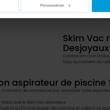
ns sur votre localisation géographique qui peuvent être précises 
Personnaliser
 en l'analysant activement pour en relever les caractéristiques s
aitement de vos données personnelles et définir vos préférences
er ou retirer votre consentement à tout moment à partir de la dé
Skim Vac 
e personnaliser le contenu et les annonces, d'offrir des fonctio
Desjoyaux
rafic. Nous partageons également des informations sur l'utilisati
, de publicité et d'analyse, qui peuvent combiner celles-ci avec
Comme son nom l’indique 
ils ont collectées lors de votre utilisation de leurs services.
l’eau au moment de l’util
 aspirateur de piscine 
 il convient de commencer par assembler votre aspirateur
r blanc puis le Skim Vac obturateur.
onger là au fond du bassin de la piscine et veiller à ce qu’