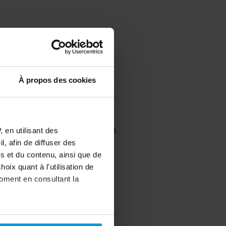
 Piscines sur-mesure
À propos des cookies
uvrir
ns plonger
lescopique
e est également indispensable.
 en utilisant des
, afin de diffuser des
s et du contenu, ainsi que de
oix quant à l'utilisation de
moment en consultant la