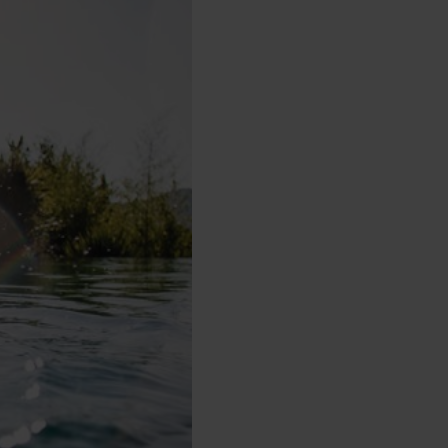
bots électriques
 Play :
meilleur prix
uvrir
 rester à flot