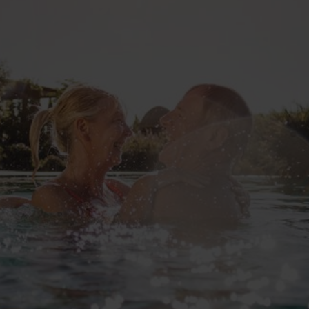
Découvrez nos ro
Pool &
Piscines au 
Déco
9 juillet 2026
Desjoyaux : Le pisciniste continue d’innover pour
Lire la suite