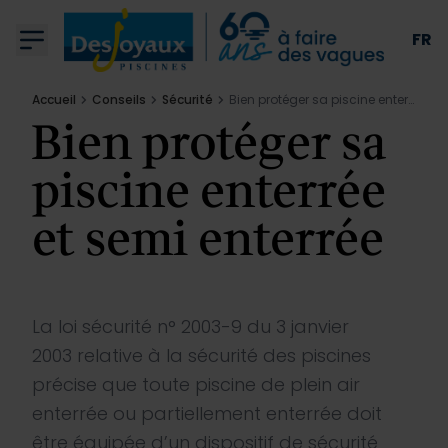
Aller au contenu
FR
Accueil
Conseils
Sécurité
Bien protéger sa piscine enterrée et semi enterrée
Bien protéger sa
piscine enterrée
Piscines
et semi enterrée
Qui sommes nous
Équipements
La loi sécurité n° 2003-9 du 3 janvier
2003 relative à la sécurité des piscines
précise que toute piscine de plein air
enterrée ou partiellement enterrée doit
Conseils
être équipée d’un dispositif de sécurité