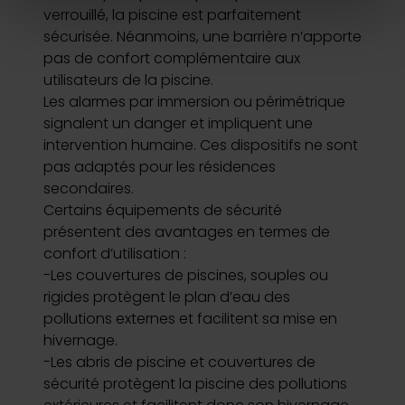
verrouillé, la piscine est parfaitement
(empreintes digitales).
sécurisée. Néanmoins, une barrière n’apporte
Pour en savoir plus sur le traitement de vos données
pas de confort complémentaire aux
personnelles et définir vos préférences, reportez-vous à
utilisateurs de la piscine.
la
section « Détails »
. Vous pouvez modifier ou retirer
Les alarmes par immersion ou périmétrique
votre consentement à tout moment à partir de la
signalent un danger et impliquent une
déclaration sur les cookies.
intervention humaine. Ces dispositifs ne sont
pas adaptés pour les résidences
Les cookies nous permettent de personnaliser le contenu
secondaires.
et les annonces, d'offrir des fonctionnalités relatives aux
Certains équipements de sécurité
médias sociaux et d'analyser notre trafic. Nous
présentent des avantages en termes de
partageons également des informations sur l'utilisation de
confort d’utilisation :
notre site avec nos partenaires de médias sociaux, de
-Les couvertures de piscines, souples ou
publicité et d'analyse, qui peuvent combiner celles-ci
rigides protègent le plan d’eau des
avec d'autres informations que vous leur avez fournies
pollutions externes et facilitent sa mise en
ou qu'ils ont collectées lors de votre utilisation de leurs
hivernage.
services.
-Les abris de piscine et couvertures de
sécurité protègent la piscine des pollutions