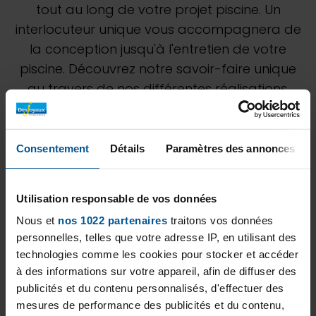
tout au long de votre projet piscine. Un
interlocuteur unique vous accompagnera de
la conception jusqu'à l'entretien de votre
piscine. Découvrez notre savoir-faire unique
au travers de nos différentes réalisations.
N'hésitez pas à demander à notre équipe de
Desjoyaux Ciudad México une étude
personnalisée pour estimer au mieux votre
Consentement
Détails
Paramètres des annonces
projet.
Utilisation responsable de vos données
Nous et
nos 1022 partenaires
traitons vos données
personnelles, telles que votre adresse IP, en utilisant des
technologies comme les cookies pour stocker et accéder
à des informations sur votre appareil, afin de diffuser des
publicités et du contenu personnalisés, d'effectuer des
mesures de performance des publicités et du contenu,