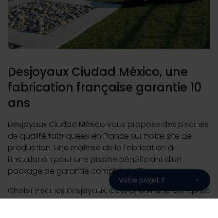
Desjoyaux Ciudad México, une
fabrication française garantie 10
ans
Desjoyaux Ciudad México vous propose des piscines
de qualité fabriquées en France sur notre site de
production. Une maîtrise de la fabrication à
l'installation pour une piscine bénéficiant d'un
package de garantie complet de 10 ans.
Votre projet ?
Choisir Piscines Desjoyaux, c'est choisir une entreprise
familiale avec 220 000 piscines installées sur les 5
continents, 50 ans d'expérience et 93% de clients