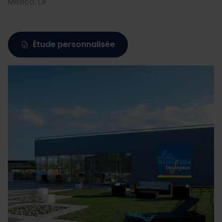
México, DF
Les cookies nous permettent de personnaliser le contenu
et les annonces, d'offrir des fonctionnalités relatives aux
Étude personnalisée
médias sociaux et d'analyser notre trafic. Nous
partageons également des informations sur l'utilisation de
notre site avec nos partenaires de médias sociaux, de
publicité et d'analyse, qui peuvent combiner celles-ci
avec d'autres informations que vous leur avez fournies
ou qu'ils ont collectées lors de votre utilisation de leurs
services.