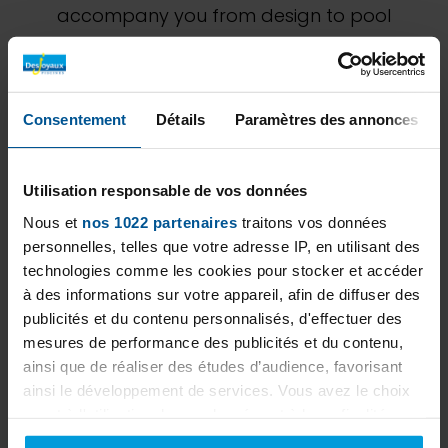
accompany you from design to pool
maintenance. Discover our unique expertise
through our various achievements. Don't
hesitate to ask our Desjoyaux Ciudad México
Consentement
Détails
Paramètres des annonces
team for a personalized study to best
estimate your project.
Utilisation responsable de vos données
Nous et
nos 1022 partenaires
traitons vos données
personnelles, telles que votre adresse IP, en utilisant des
technologies comme les cookies pour stocker et accéder
à des informations sur votre appareil, afin de diffuser des
publicités et du contenu personnalisés, d'effectuer des
mesures de performance des publicités et du contenu,
ainsi que de réaliser des études d’audience, favorisant
ainsi le développement de services. Vous avez le choix
quant à l'utilisation de vos données et à leurs finalités.
Vous pouvez modifier ou retirer votre consentement à