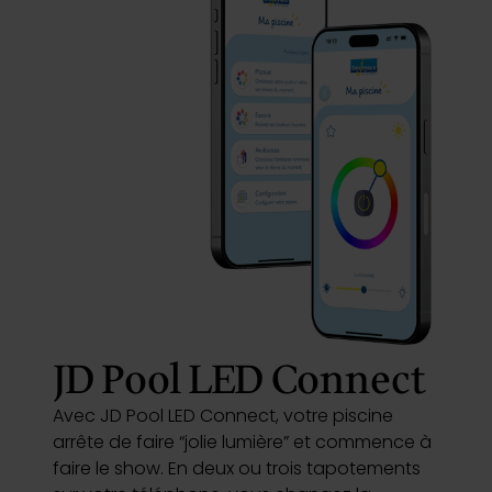
Inspirations
E-shop
Votre projet
Configurer ma piscine
Demander un devis
JD Pool LED Connect
Trouver mon partenaire
Avec JD Pool LED Connect, votre piscine
arrête de faire “jolie lumière” et commence à
faire le show. En deux ou trois tapotements