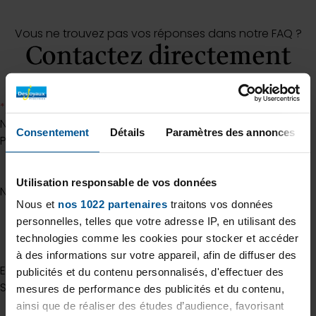
Vous ne trouvez pas vos réponses dans notre FAQ ?
Contactez directement
notre Support
*
Champs obligatoires
Nom
*
Consentement
Détails
Paramètres des annonces
Prénom
Utilisation responsable de vos données
Nom
Nous et
nos 1022 partenaires
traitons vos données
personnelles, telles que votre adresse IP, en utilisant des
technologies comme les cookies pour stocker et accéder
à des informations sur votre appareil, afin de diffuser des
E-mail
*
publicités et du contenu personnalisés, d'effectuer des
Saisissez un e-mail
mesures de performance des publicités et du contenu,
ainsi que de réaliser des études d’audience, favorisant