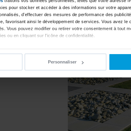
es
traitons vos données personnelles, telles que votre adresse IP,
es pour stocker et accéder à des informations sur votre appareil
sonnalisés, d'effectuer des mesures de performance des publicité
joyaux
e, favorisant ainsi le développement de services. Vous avez le ch
ités. Vous pouvez modifier ou retirer votre consentement à tout 
-287
es ou en cliquant sur l'icône de confidentialité.
imerions également :
ns sur votre localisation géographique qui peuvent être précises 
Personnaliser
 en l'analysant activement pour en relever les caractéristiques s
aitement de vos données personnelles et définir vos préférences
er ou retirer votre consentement à tout moment à partir de la dé
e personnaliser le contenu et les annonces, d'offrir des fonctio
rafic. Nous partageons également des informations sur l'utilisati
, de publicité et d'analyse, qui peuvent combiner celles-ci avec
ils ont collectées lors de votre utilisation de leurs services.