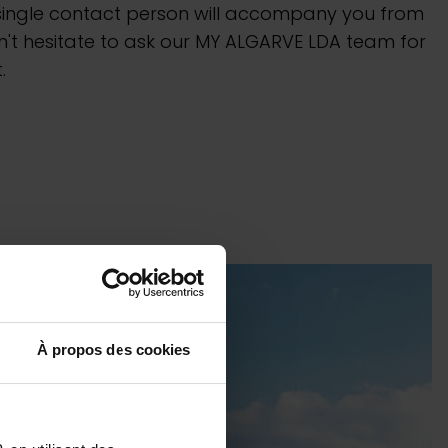
 single contact person will accompany you from
n't hesitate to ask our MY ALGARVE LDA team for
.
À propos des cookies