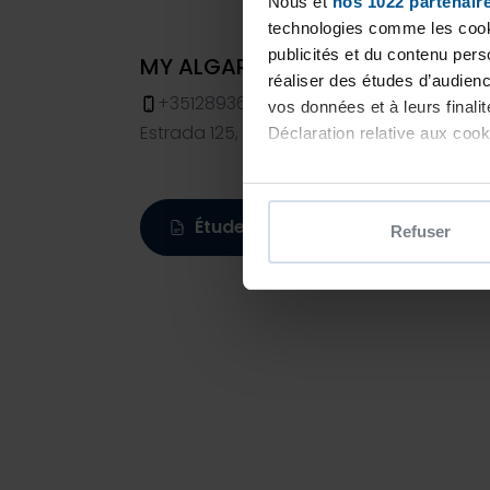
Nous et
nos 1022 partenair
technologies comme les cooki
publicités et du contenu per
MY ALGARVE LDA - Piscines Des
réaliser des études d’audienc
+351289360668
vos données et à leurs final
Estrada 125, sitio dos Celoes, LOULÉ, 8100
Déclaration relative aux cooki
Si vous le permettez, nous a
Collecter des informatio
Étude personnalisée
Refuser
Identifier votre appareil
digitales).
Pour en savoir plus sur le tr
Détails »
. Vous pouvez modifi
Les cookies nous permettent d
sociaux et d'analyser notre t
partenaires de médias sociaux
vous leur avez fournies ou qu'