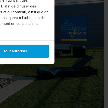
 en utilisant des
, afin de diffuser des
s et du contenu, ainsi que de
oix quant à l'utilisation de
moment en consultant la
à plusieurs mètres près
Tout autoriser
pécifiques (empreintes
, reportez-vous à la
section «
claration sur les cookies.
nnalités relatives aux médias
on de notre site avec nos
 d'autres informations que