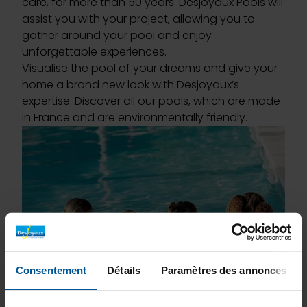
care, for more than 50 years. Desjoyaux Pools will
assist you with your project, allowing you to
gather around your pool and enjoy
unforgettable experiences.
Visualise the pool of your dreams and give your
home a brand new look with Desjoyaux’s
expertise. Discover all our pools, which are made
in France and are environmentally friendly.
Consentement
Détails
Paramètres des annonces