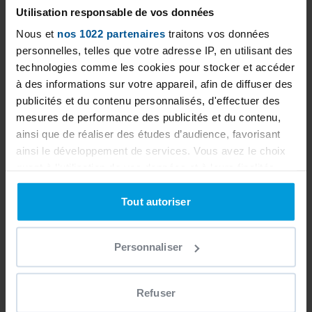
Utilisation responsable de vos données
Our ranges
Nous et
nos 1022 partenaires
traitons vos données
personnelles, telles que votre adresse IP, en utilisant des
Discover the Desjoyaux ranges! With
technologies comme les cookies pour stocker et accéder
pool&play and Exclusive, find the pool of
à des informations sur votre appareil, afin de diffuser des
your dreams.
publicités et du contenu personnalisés, d'effectuer des
Discover
mesures de performance des publicités et du contenu,
ainsi que de réaliser des études d’audience, favorisant
Building your pool
ainsi le développement de services. Vous avez le choix
quant à l'utilisation de vos données et à leurs finalités.
Discover what building your pool involves
Vous pouvez modifier ou retirer votre consentement à
Discover
tout moment en consultant la Déclaration relative aux
Tout autoriser
cookies ou en cliquant sur l'icône de confidentialité.
Personnaliser
Si vous le permettez, nous aimerions également :
Collecter des informations sur votre localisation
géographique qui peuvent être précises à plusieurs
Refuser
mètres près