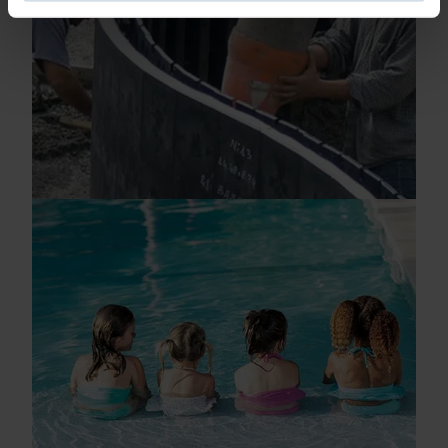
Identifier votre appareil en l'analysant activement
pour en relever les caractéristiques spécifiques
(empreintes digitales).
Pour en savoir plus sur le traitement de vos données
personnelles et définir vos préférences, reportez-vous à
la
section « Détails »
. Vous pouvez modifier ou retirer
votre consentement à tout moment à partir de la
déclaration sur les cookies.
Les cookies nous permettent de personnaliser le contenu
et les annonces, d'offrir des fonctionnalités relatives aux
médias sociaux et d'analyser notre trafic. Nous
partageons également des informations sur l'utilisation de
notre site avec nos partenaires de médias sociaux, de
publicité et d'analyse, qui peuvent combiner celles-ci
avec d'autres informations que vous leur avez fournies
ou qu'ils ont collectées lors de votre utilisation de leurs
services.