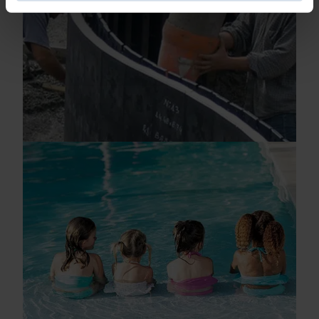
Identifier votre appareil en l'analysant activement
pour en relever les caractéristiques spécifiques
(empreintes digitales).
Pour en savoir plus sur le traitement de vos données
personnelles et définir vos préférences, reportez-vous à
la
section « Détails »
. Vous pouvez modifier ou retirer
votre consentement à tout moment à partir de la
déclaration sur les cookies.
Les cookies nous permettent de personnaliser le contenu
et les annonces, d'offrir des fonctionnalités relatives aux
médias sociaux et d'analyser notre trafic. Nous
partageons également des informations sur l'utilisation de
notre site avec nos partenaires de médias sociaux, de
publicité et d'analyse, qui peuvent combiner celles-ci
avec d'autres informations que vous leur avez fournies
ou qu'ils ont collectées lors de votre utilisation de leurs
services.