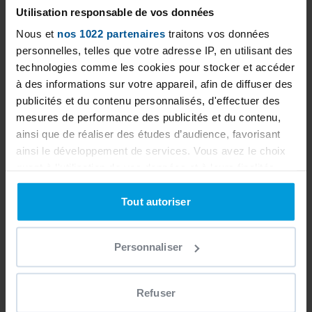
Utilisation responsable de vos données
Our ranges
Nous et
nos 1022 partenaires
traitons vos données
personnelles, telles que votre adresse IP, en utilisant des
Discover the Desjoyaux ranges! With
technologies comme les cookies pour stocker et accéder
pool&play and Exclusive, find the pool of
à des informations sur votre appareil, afin de diffuser des
your dreams.
publicités et du contenu personnalisés, d'effectuer des
Discover
mesures de performance des publicités et du contenu,
ainsi que de réaliser des études d’audience, favorisant
Building your pool
ainsi le développement de services. Vous avez le choix
quant à l'utilisation de vos données et à leurs finalités.
Discover what building your pool involves
Vous pouvez modifier ou retirer votre consentement à
Discover
tout moment en consultant la Déclaration relative aux
Tout autoriser
cookies ou en cliquant sur l'icône de confidentialité.
Personnaliser
Si vous le permettez, nous aimerions également :
Collecter des informations sur votre localisation
géographique qui peuvent être précises à plusieurs
Refuser
mètres près