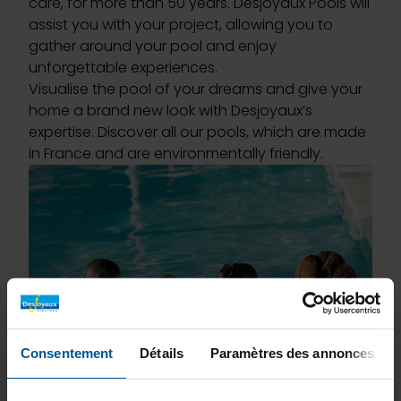
care, for more than 50 years. Desjoyaux Pools will
assist you with your project, allowing you to
gather around your pool and enjoy
unforgettable experiences.
Visualise the pool of your dreams and give your
home a brand new look with Desjoyaux’s
expertise. Discover all our pools, which are made
in France and are environmentally friendly.
Consentement
Détails
Paramètres des annonces