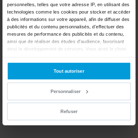
personnelles, telles que votre adresse IP, en utilisant des
technologies comme les cookies pour stocker et accéder
à des informations sur votre appareil, afin de diffuser des
publicités et du contenu personnalisés, d'effectuer des
mesures de performance des publicités et du contenu,
ainsi que de réaliser des études d’audience, favorisant
ainsi le développement de services. Vous avez le choix
quant à l'utilisation de vos données et à leurs finalités.
Vous pouvez modifier ou retirer votre consentement à
tout moment en consultant la Déclaration relative aux
Tout autoriser
cookies ou en cliquant sur l'icône de confidentialité.
Personnaliser
Si vous le permettez, nous aimerions également :
Collecter des informations sur votre localisation
géographique qui peuvent être précises à plusieurs
Refuser
mètres près
Identifier votre appareil en l'analysant activement
pour en relever les caractéristiques spécifiques