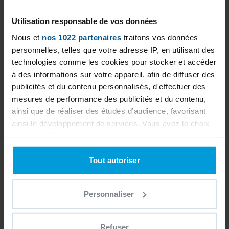
hesitate to ask our PISCINES LNC DU MEDOC
team for a personalized study to best
Utilisation responsable de vos données
estimate your project.
Nous et
nos 1022 partenaires
traitons vos données
personnelles, telles que votre adresse IP, en utilisant des
technologies comme les cookies pour stocker et accéder
à des informations sur votre appareil, afin de diffuser des
publicités et du contenu personnalisés, d'effectuer des
mesures de performance des publicités et du contenu,
ainsi que de réaliser des études d’audience, favorisant
ainsi le développement de services. Vous avez le choix
quant à l'utilisation de vos données et à leurs finalités.
Vous pouvez modifier ou retirer votre consentement à
tout moment en consultant la Déclaration relative aux
Tout autoriser
cookies ou en cliquant sur l'icône de confidentialité.
Personnaliser
Si vous le permettez, nous aimerions également :
Collecter des informations sur votre localisation
géographique qui peuvent être précises à plusieurs
Refuser