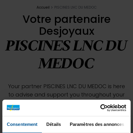
Accueil
PISCINES LNC DU MEDOC
Votre partenaire
Desjoyaux
PISCINES LNC DU
MEDOC
Your partner PISCINES LNC DU MEDOC is here
to advise and support you throughout your
pool project. A single contact person will
accompany you from design to pool
maintenance. Discover our unique expertise
Consentement
Détails
Paramètres des annonces
through our various achievements. Don't