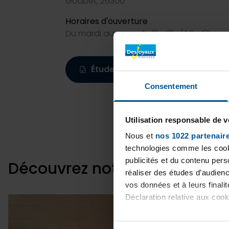
Goubet, 26300
Horaires d'ouverture
Du mardi au samedi : 9h-12h / 14h-18h
Étude personnalisée
Consentement
Utilisation responsable de 
Nous et
nos 1022 partenair
technologies comme les cooki
publicités et du contenu per
Découvrez notre magasin
réaliser des études d’audienc
vos données et à leurs final
Déclaration relative aux cooki
Si vous le permettez, nous a