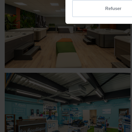
Collecter des informatio
Refuser
Identifier votre appareil
digitales).
Pour en savoir plus sur le tr
Détails »
. Vous pouvez modifi
Les cookies nous permettent d
sociaux et d'analyser notre t
partenaires de médias sociaux
vous leur avez fournies ou qu'