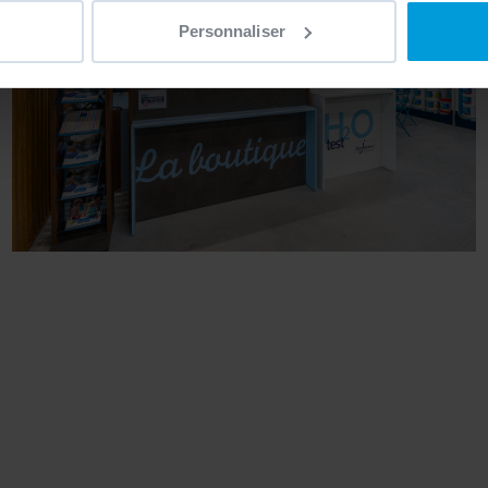
ns sur votre localisation géographique qui peuvent être précises 
Personnaliser
 en l'analysant activement pour en relever les caractéristiques s
aitement de vos données personnelles et définir vos préférences
er ou retirer votre consentement à tout moment à partir de la dé
e personnaliser le contenu et les annonces, d'offrir des fonctio
rafic. Nous partageons également des informations sur l'utilisati
, de publicité et d'analyse, qui peuvent combiner celles-ci avec
ils ont collectées lors de votre utilisation de leurs services.