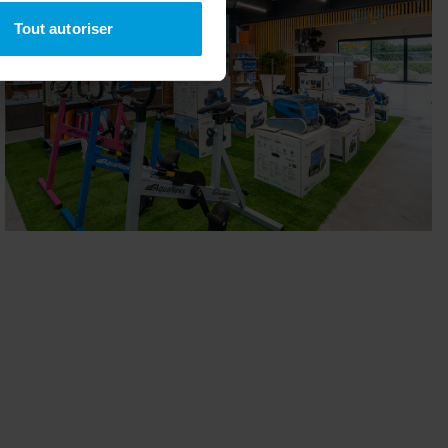
à plusieurs mètres près
Tout autoriser
pécifiques (empreintes
, reportez-vous à la
section «
claration sur les cookies.
nnalités relatives aux médias
on de notre site avec nos
 d'autres informations que