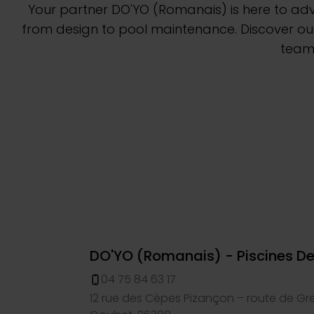
Nase Kolekcije
Grejanje Bazena
Your partner DO'YO (Romanais) is here to ad
from design to pool maintenance. Discover our
team 
Nasi Asortimani
Voir tout
Voir tout
DO'YO (Romanais) - Piscines D
04 75 84 63 17
12 rue des Cèpes Pizançon – route de G