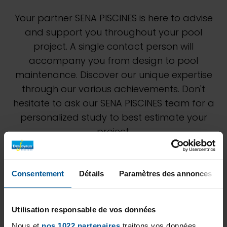
Your partner SENA PISCINES is here to advise
and support you throughout your pool
project. A single contact person will
accompany you from design to pool
maintenance. Discover our unique expertise
through our various achievements. Don't
hesitate to ask our SENA PISCINES team for a
personalized study to best estimate your
project.
Consentement
Détails
Paramètres des annonces
Utilisation responsable de vos données
Nous et
nos 1022 partenaires
traitons vos données