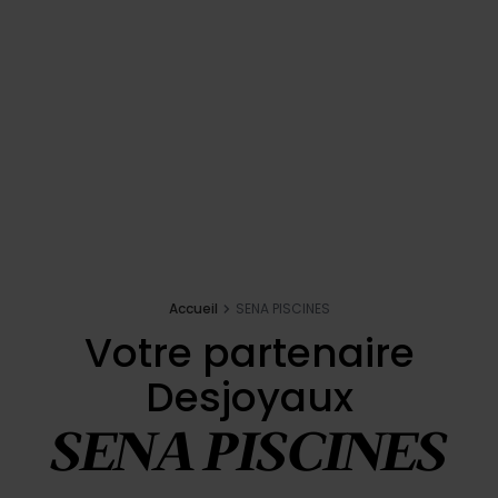
Navdihi
E-shop
Votre projet
Zahtevajte ponudbo
Accueil
SENA PISCINES
Poiščite partnerja
Desjoyaux
Votre partenaire
Konfigurator bazena
Desjoyaux
SENA PISCINES