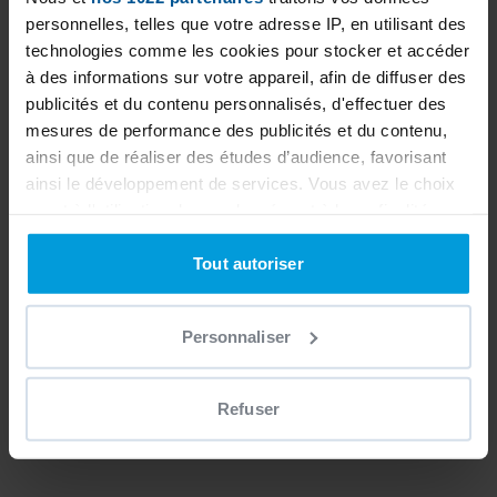
personnelles, telles que votre adresse IP, en utilisant des
technologies comme les cookies pour stocker et accéder
à des informations sur votre appareil, afin de diffuser des
publicités et du contenu personnalisés, d'effectuer des
mesures de performance des publicités et du contenu,
ainsi que de réaliser des études d’audience, favorisant
ainsi le développement de services. Vous avez le choix
quant à l'utilisation de vos données et à leurs finalités.
Vous pouvez modifier ou retirer votre consentement à
tout moment en consultant la Déclaration relative aux
Tout autoriser
cookies ou en cliquant sur l'icône de confidentialité.
Personnaliser
Si vous le permettez, nous aimerions également :
Collecter des informations sur votre localisation
géographique qui peuvent être précises à plusieurs
Refuser
mètres près
Identifier votre appareil en l'analysant activement
pour en relever les caractéristiques spécifiques