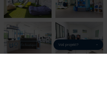
Vaš projekt?
SENA PISCINES, une fabrication
française garantie 10 ans
SENA PISCINES vous propose des piscines de qualité
fabriquées en France sur notre site de production.
Une maîtrise de la fabrication à l'installation pour une
piscine bénéficiant d'un package de garantie
complet de 10 ans.