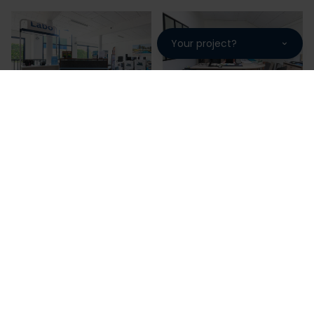
Your project?
SENA PISCINES, une fabrication
française garantie 10 ans
SENA PISCINES vous propose des piscines de qualité
fabriquées en France sur notre site de production.
Une maîtrise de la fabrication à l'installation pour une
piscine bénéficiant d'un package de garantie
complet de 10 ans.
Choisir Piscines Desjoyaux, c'est choisir une entreprise
familiale avec 220 000 piscines installées sur les 5