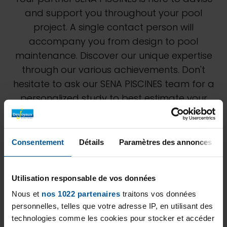
and support you throughout your pool
project. A single contact person will
accompany you from design to pool
maintenance. Discover our unique expertise
through our various achievements. Don't
hesitate to ask our SENA PISCINES team for a
personalized study to best estimate your
project.
Consentement
Détails
Paramètres des annonces
Utilisation responsable de vos données
Nous et
nos 1022 partenaires
traitons vos données
personnelles, telles que votre adresse IP, en utilisant des
technologies comme les cookies pour stocker et accéder