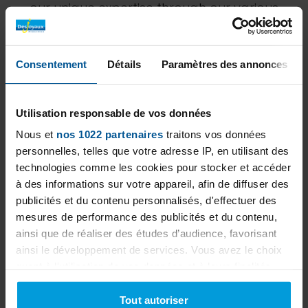
our unique expertise through our various
achievements. Don't hesitate to ask our A4P
team for a personalized study to best
estimate your project.
Consentement
Détails
Paramètres des annonces
Utilisation responsable de vos données
Nous et
nos 1022 partenaires
traitons vos données
personnelles, telles que votre adresse IP, en utilisant des
technologies comme les cookies pour stocker et accéder
à des informations sur votre appareil, afin de diffuser des
publicités et du contenu personnalisés, d'effectuer des
mesures de performance des publicités et du contenu,
ainsi que de réaliser des études d’audience, favorisant
ainsi le développement de services. Vous avez le choix
quant à l'utilisation de vos données et à leurs finalités.
Vous pouvez modifier ou retirer votre consentement à
tout moment en consultant la Déclaration relative aux
Tout autoriser