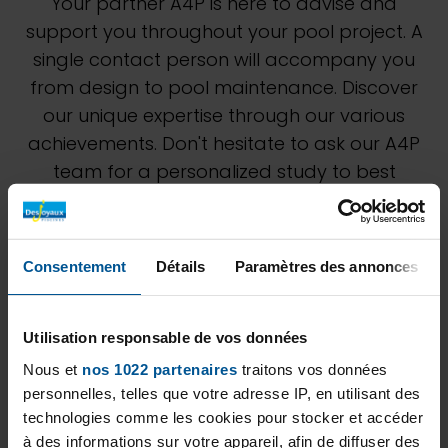
Your partner A4P is here to advise and
support you throughout your pool project. A
single contact person will accompany you
from design to pool maintenance. Discover
our unique expertise through our various
achievements. Don't hesitate to ask our A4P
team for a personalized study to best
estimate your project.
Consentement
Détails
Paramètres des annonces
Utilisation responsable de vos données
Nous et
nos 1022 partenaires
traitons vos données
personnelles, telles que votre adresse IP, en utilisant des
technologies comme les cookies pour stocker et accéder
à des informations sur votre appareil, afin de diffuser des