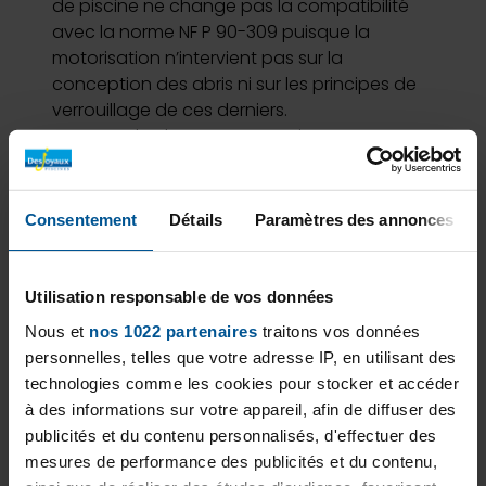
de piscine ne change pas la compatibilité
avec la norme NF P 90-309 puisque la
motorisation n’intervient pas sur la
conception des abris ni sur les principes de
verrouillage de ces derniers.
En revanche, les moteurs Desjoyaux
répondent en tous points aux exigences
d’installation de la norme C 15100 version en
cours et sont classés Très Basse Tension
Consentement
Détails
Paramètres des annonces
Sécuritaire (sous réserve d’une installation
conformes aux prescriptions d’installation).
Bien que la télécommande dispose d’une
Utilisation responsable de vos données
sécurité de verrouillage automatique, il est
Nous et
nos 1022 partenaires
traitons vos données
important de ne pas la laisser à la portée
personnelles, telles que votre adresse IP, en utilisant des
des jeunes enfants.
technologies comme les cookies pour stocker et accéder
Avantage de la
à des informations sur votre appareil, afin de diffuser des
motorisation
publicités et du contenu personnalisés, d'effectuer des
mesures de performance des publicités et du contenu,
Les principaux avantages de la mise en