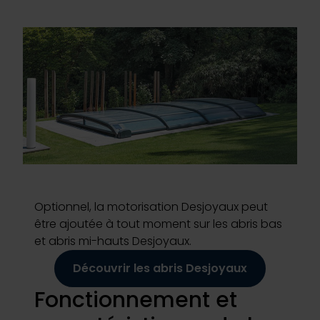
Inspirations
E-shop
Votre projet
Configurer ma piscine
Demander un devis
Optionnel, la motorisation Desjoyaux peut
être ajoutée à tout moment sur les abris bas
et abris mi-hauts Desjoyaux.
Trouver mon partenaire
Découvrir les abris Desjoyaux
Fonctionnement et