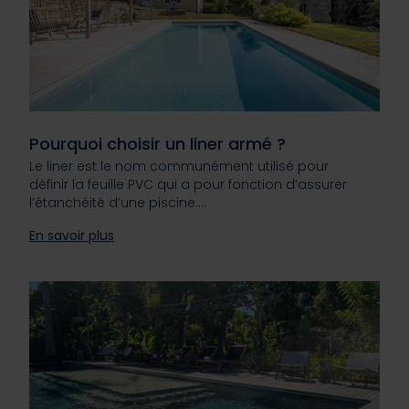
Les cookies nous permettent de personnaliser le contenu
et les annonces, d'offrir des fonctionnalités relatives aux
médias sociaux et d'analyser notre trafic. Nous
partageons également des informations sur l'utilisation de
notre site avec nos partenaires de médias sociaux, de
Pourquoi choisir un liner armé ?
publicité et d'analyse, qui peuvent combiner celles-ci
Le liner est le nom communément utilisé pour
avec d'autres informations que vous leur avez fournies
définir la feuille PVC qui a pour fonction d’assurer
ou qu'ils ont collectées lors de votre utilisation de leurs
l’étanchéité d’une piscine.…
services.
En savoir plus