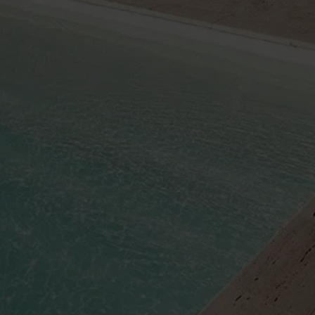
Découvrez nos ro
Pool &
Piscines au 
Déco
9 juillet 2026
Desjoyaux : Le pisciniste continue d’innover pour
Lire la suite