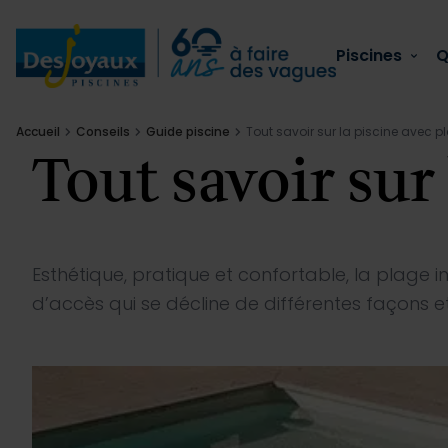
Aller au contenu
Piscines
Q
Accueil
Conseils
Guide piscine
Tout savoir sur la piscine avec
Tout savoir sur
Piscines
Qui sommes nous
Équipements
Piscines
Piscines extérieures
L’esprit Desjoyaux
Sécurité piscine
Réaménager sa piscine
Qui sommes nous
Esthétique, pratique et confortable, la plage
d’accès qui se décline de différentes façons et
Piscines en kit
Notre savoir-faire
Confort
Fuite de votre piscine :
Équipements
Piscines collectives
Actualités
Entretien
Voir tout
Conseils