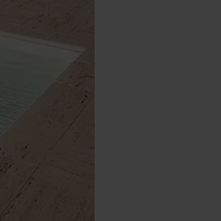
bots électriques
 Play :
meilleur prix
uvrir
 rester à flot