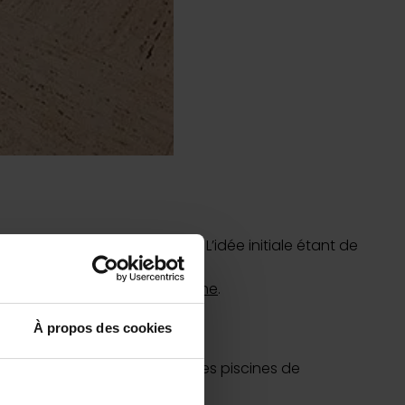
bâche à bulles
uvrir
uvrir
a plus profonde de la
piscine
. L’idée initiale étant de
pt de
construction de la piscine
.
la piscine
.
À propos des cookies
es de plages immergées pour les piscines de