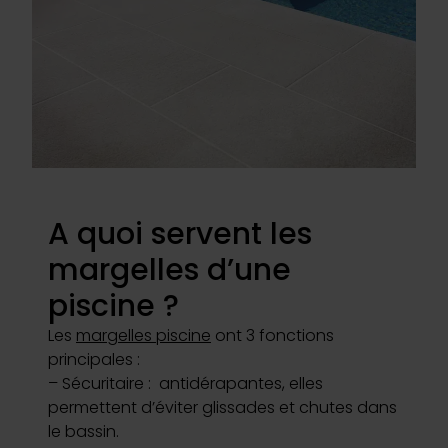
Inspirations
E-shop
Votre projet
A quoi servent les
Configurer ma piscine
margelles d’une
Demander un devis
piscine ?
Les
margelles piscine
ont 3 fonctions
Trouver mon partenaire
principales :
– Sécuritaire : antidérapantes, elles
permettent d’éviter glissades et chutes dans
le bassin.