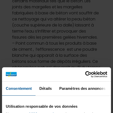
certains matériaux tels que le béton. Les
joints des margelles et les margelles
fabriquées à base de béton vont souffrir de
ce nettoyage qui va altérer la peau béton
(couche supérieure de la dalle) laissant à
terme l’eau s’infiltrer et provoquer des
fissures dès les premières gelées hivernales.
– Point commun à tous les produits à base
de ciment , l’efflorescence est une poudre
blanche qui apparaît à la surface des
bétons sous forme de dépôts irréguliers. Ce
phénomène naturel disparaît au fil du temps
notamment grâce à l’eau de pluie
(légèrement acide). Rien ne sert donc de
vouloir frotter ses margelles afin de retirer
Consentement
Détails
Paramètres des annonces
ces tâches qui n’ont pas d’incidences sur les
caractéristiques du béton.
Les bonnes pratiques :
Utilisation responsable de vos données
– Le nettoyage des margelles se fait toujours