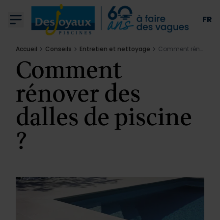
Aller au contenu
FR
Accueil
Conseils
Entretien et nettoyage
Comment rénover des dalles de piscine ?
Comment
rénover des
Piscines
dalles de piscine
Qui sommes nous
?
Équipements
Conseils