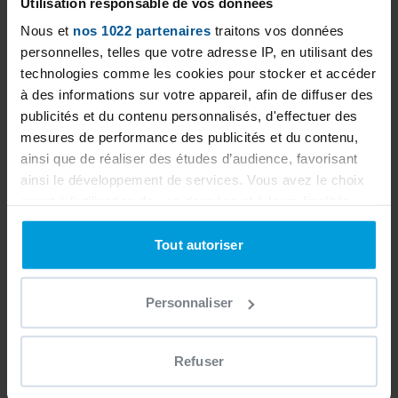
Utilisation responsable de vos données
Nous et
nos 1022 partenaires
traitons vos données
personnelles, telles que votre adresse IP, en utilisant des
technologies comme les cookies pour stocker et accéder
à des informations sur votre appareil, afin de diffuser des
publicités et du contenu personnalisés, d'effectuer des
mesures de performance des publicités et du contenu,
ainsi que de réaliser des études d’audience, favorisant
ainsi le développement de services. Vous avez le choix
quant à l'utilisation de vos données et à leurs finalités.
Vous pouvez modifier ou retirer votre consentement à
tout moment en consultant la Déclaration relative aux
Tout autoriser
cookies ou en cliquant sur l'icône de confidentialité.
Personnaliser
Si vous le permettez, nous aimerions également :
Collecter des informations sur votre localisation
géographique qui peuvent être précises à plusieurs
Refuser
mètres près
Identifier votre appareil en l'analysant activement