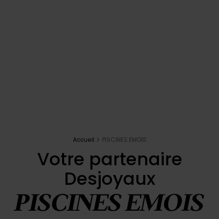
Inspirations
E-shop
Votre projet
Configurer ma piscine
Demander un devis
Accueil
PISCINES EMOIS
Votre partenaire
Trouver mon partenaire
Desjoyaux
PISCINES EMOIS