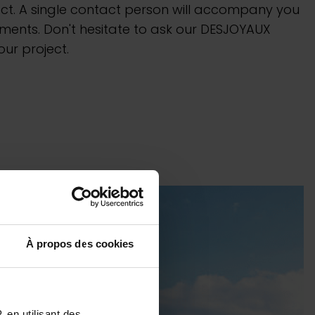
ct. A single contact person will accompany you
ments. Don't hesitate to ask our DESJOYAUX
ur project.
À propos des cookies
 en utilisant des