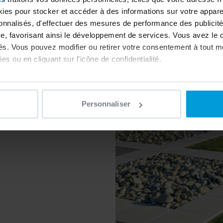
es pour stocker et accéder à des informations sur votre appareil
sonnalisés, d'effectuer des mesures de performance des publicité
s Desjoyaux
e, favorisant ainsi le développement de services. Vous avez le ch
eet , Chanmyathasi tsp,,
ités. Vous pouvez modifier ou retirer votre consentement à tout 
es ou en cliquant sur l'icône de confidentialité.
imerions également :
ns sur votre localisation géographique qui peuvent être précises 
Personnaliser
 en l'analysant activement pour en relever les caractéristiques s
aitement de vos données personnelles et définir vos préférences
er ou retirer votre consentement à tout moment à partir de la dé
e personnaliser le contenu et les annonces, d'offrir des fonctio
rafic. Nous partageons également des informations sur l'utilisati
, de publicité et d'analyse, qui peuvent combiner celles-ci avec
ils ont collectées lors de votre utilisation de leurs services.