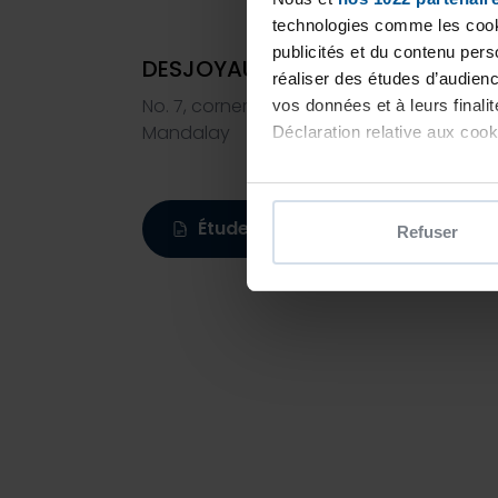
technologies comme les cooki
publicités et du contenu per
DESJOYAUX MANDALAY - Piscine
réaliser des études d’audienc
No. 7, corner of Ngu War Road and 67 str
vos données et à leurs final
Mandalay
Déclaration relative aux cooki
Si vous le permettez, nous a
Collecter des informatio
Étude personnalisée
Refuser
Identifier votre appareil
digitales).
Pour en savoir plus sur le tr
Détails »
. Vous pouvez modifi
Les cookies nous permettent d
sociaux et d'analyser notre t
partenaires de médias sociaux
vous leur avez fournies ou qu'