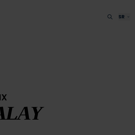
SR
ux
ALAY