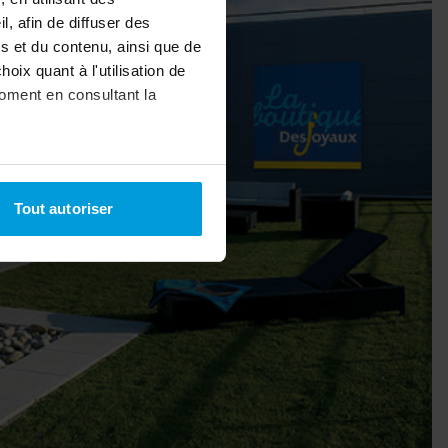
, afin de diffuser des
s et du contenu, ainsi que de
oix quant à l'utilisation de
moment en consultant la
à plusieurs mètres près
Tout autoriser
pécifiques (empreintes
, reportez-vous à la
section «
claration sur les cookies.
nnalités relatives aux médias
on de notre site avec nos
 d'autres informations que