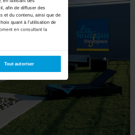
 en utilisant des
, afin de diffuser des
s et du contenu, ainsi que de
oix quant à l'utilisation de
moment en consultant la
à plusieurs mètres près
Tout autoriser
pécifiques (empreintes
, reportez-vous à la
section «
claration sur les cookies.
nnalités relatives aux médias
on de notre site avec nos
 d'autres informations que