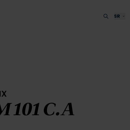
SR
ux
 101 C.A