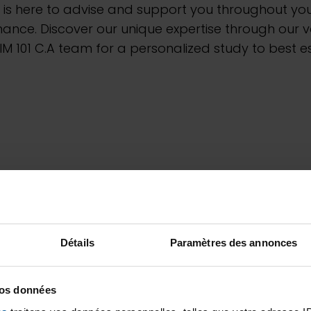
is here to advise and support you throughout your
ce. Discover our unique expertise through our var
M 101 C.A team for a personalized study to best es
Détails
Paramètres des annonces
vos données