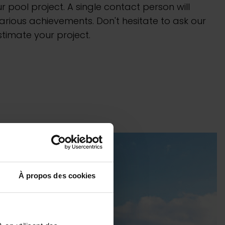
 pool project. A single contact person will
ious achievements. Don't hesitate to ask our
timate your project.
À propos des cookies