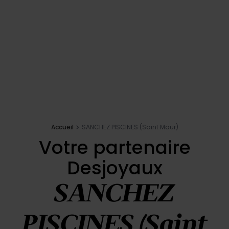
Navdihi
E-shop
Votre projet
Zahtevajte ponudbo
Accueil
SANCHEZ PISCINES (Saint Maur)
Votre partenaire
Poiščite partnerja
Desjoyaux
Desjoyaux
Konfigurator bazena
SANCHEZ
PISCINES (Saint