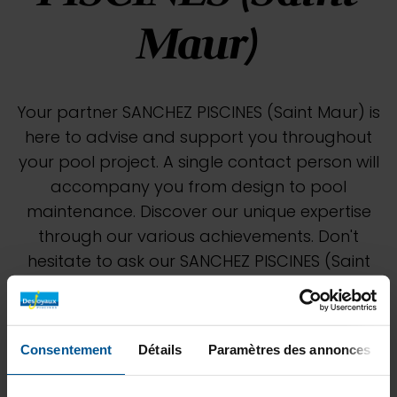
Maur)
Your partner SANCHEZ PISCINES (Saint Maur) is
here to advise and support you throughout
your pool project. A single contact person will
accompany you from design to pool
maintenance. Discover our unique expertise
through our various achievements. Don't
hesitate to ask our SANCHEZ PISCINES (Saint
Maur) team for a personalized study to best
estimate your project.
Consentement
Détails
Paramètres des annonces