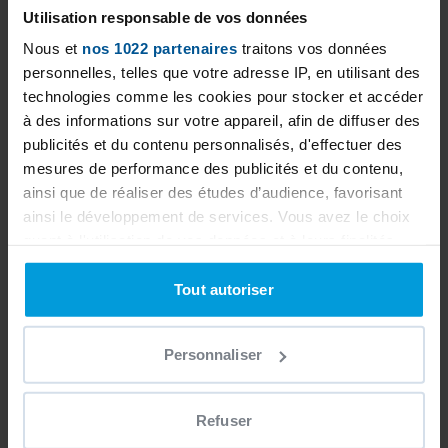
Utilisation responsable de vos données
Nous et
nos 1022 partenaires
traitons vos données
personnelles, telles que votre adresse IP, en utilisant des
technologies comme les cookies pour stocker et accéder
à des informations sur votre appareil, afin de diffuser des
publicités et du contenu personnalisés, d'effectuer des
mesures de performance des publicités et du contenu,
ainsi que de réaliser des études d’audience, favorisant
ainsi le développement de services. Vous avez le choix
quant à l'utilisation de vos données et à leurs finalités.
Vous pouvez modifier ou retirer votre consentement à
tout moment en consultant la Déclaration relative aux
Tout autoriser
cookies ou en cliquant sur l'icône de confidentialité.
Personnaliser
Si vous le permettez, nous aimerions également :
Collecter des informations sur votre localisation
géographique qui peuvent être précises à plusieurs
Refuser
mètres près