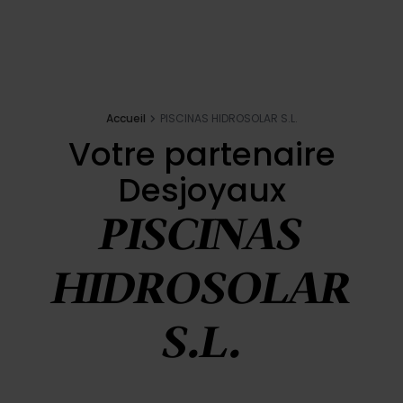
Navdihi
E-shop
Accueil
PISCINAS HIDROSOLAR S.L.
Votre partenaire
Votre projet
Desjoyaux
Zahtevajte ponudbo
PISCINAS
Poiščite partnerja
Desjoyaux
HIDROSOLAR
Konfigurator bazena
S.L.