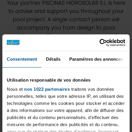
Your partner PISCINAS HIDROSOLAR S.L. is here
to advise and support you throughout your
pool project. A single contact person will
accompany you from design to pool
maintenance. Discover our unique expertise
through our various achievements. Don't
hesitate to ask our PISCINAS HIDROSOLAR S.L.
Consentement
Détails
Paramètres des annonces
team for a personalized study to best
estimate your project.
Utilisation responsable de vos données
Nous et
nos 1022 partenaires
traitons vos données
personnelles, telles que votre adresse IP, en utilisant des
technologies comme les cookies pour stocker et accéder
à des informations sur votre appareil, afin de diffuser des
publicités et du contenu personnalisés, d'effectuer des
mesures de performance des publicités et du contenu,
ainsi que de réaliser des études d’audience, favorisant