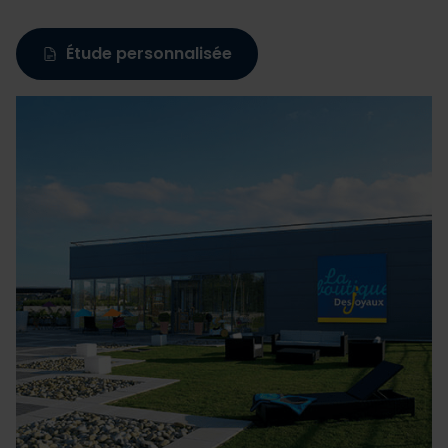
Les cookies nous permettent de personnaliser le contenu
Étude personnalisée
et les annonces, d'offrir des fonctionnalités relatives aux
médias sociaux et d'analyser notre trafic. Nous
partageons également des informations sur l'utilisation de
notre site avec nos partenaires de médias sociaux, de
publicité et d'analyse, qui peuvent combiner celles-ci
avec d'autres informations que vous leur avez fournies
ou qu'ils ont collectées lors de votre utilisation de leurs
services.