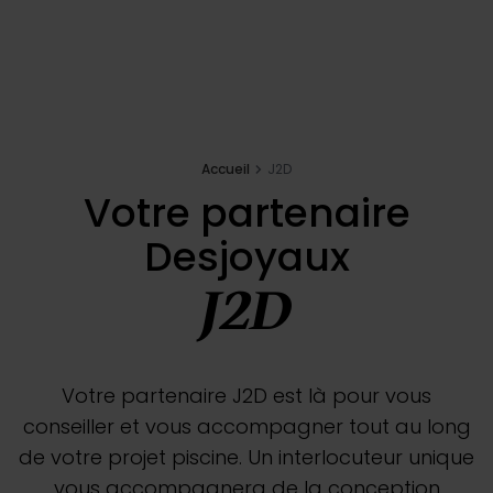
Inspirations
E-shop
Accueil
J2D
Votre projet
Votre partenaire
Desjoyaux
Configurer ma piscine
J2D
Demander un devis
Trouver mon partenaire
Votre partenaire J2D est là pour vous
conseiller et vous accompagner tout au long
de votre projet piscine. Un interlocuteur unique
vous accompagnera de la conception