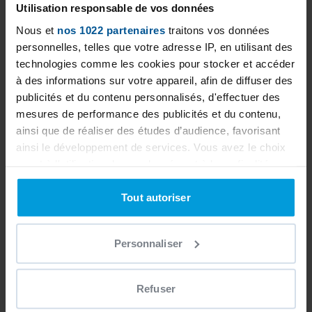
Utilisation responsable de vos données
a personalized study to best estimate your
Nous et
nos 1022 partenaires
traitons vos données
project.
personnelles, telles que votre adresse IP, en utilisant des
technologies comme les cookies pour stocker et accéder
à des informations sur votre appareil, afin de diffuser des
publicités et du contenu personnalisés, d'effectuer des
mesures de performance des publicités et du contenu,
ainsi que de réaliser des études d’audience, favorisant
ainsi le développement de services. Vous avez le choix
quant à l'utilisation de vos données et à leurs finalités.
Vous pouvez modifier ou retirer votre consentement à
tout moment en consultant la Déclaration relative aux
Tout autoriser
cookies ou en cliquant sur l'icône de confidentialité.
Personnaliser
Si vous le permettez, nous aimerions également :
Collecter des informations sur votre localisation
géographique qui peuvent être précises à plusieurs
Refuser
mètres près