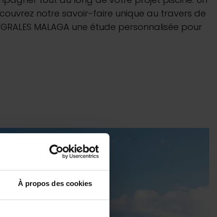
bots électriques
couvrez notre savoir-faire unique au travers de
NTEGRALES MALAGA une étude personnalisée pour
 Play :
meilleur prix
uvrir
 rester à flot
À propos des cookies