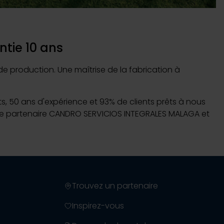
 Piscines sur-mesure
tie 10 ans
 production. Une maîtrise de la fabrication à
uvrir
ns plonger
nts, 50 ans d'expérience et 93% de clients prêts à nous
votre partenaire CANDRO SERVICIOS INTEGRALES MALAGA et
Trouvez un partenaire
Inspirez-vous