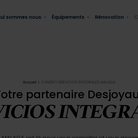
ui sommes nous
Équipements
Rénovation
C
Actualité
Accueil
CANDRO SERVICIOS INTEGRALES MALAGA
otre partenaire Desjoya
 comment la réparer ?
ICIOS INTEG
MALAGA est là pour vous conseiller et vous accomp