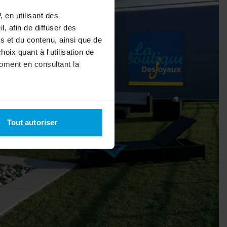
 en utilisant des
bâche à bulles
, afin de diffuser des
s et du contenu, ainsi que de
oix quant à l'utilisation de
uvrir
moment en consultant la
uvrir
à plusieurs mètres près
Tout autoriser
pécifiques (empreintes
, reportez-vous à la
section «
claration sur les cookies.
nnalités relatives aux médias
on de notre site avec nos
 d'autres informations que