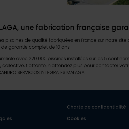
Piscine Exclusive :
A, une fabrication française garan
scines de qualité fabriquées en France sur notre site de
7 juillet 2026
e de garantie complet de 10 ans.
Déco
Desjoyaux : un yo-yo d’activités à encaisser sa
familiale avec 220 000 piscines installées sur les 5 contine
e, collective, flottante, n'attendez plus pour contacter 
Lire la suite
z CANDRO SERVICIOS INTEGRALES MALAGA.
Charte de confidentialité
gales
Cookies