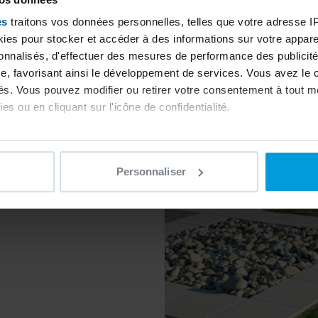
Actualité
es
traitons vos données personnelles, telles que votre adresse IP,
Découvrez nos 
MALAGA - Piscines
es pour stocker et accéder à des informations sur votre appareil
sonnalisés, d'effectuer des mesures de performance des publicité
e, favorisant ainsi le développement de services. Vous avez le ch
Déco
ités. Vous pouvez modifier ou retirer votre consentement à tout 
0
Déco
es ou en cliquant sur l'icône de confidentialité.
imerions également :
ns sur votre localisation géographique qui peuvent être précises 
Personnaliser
 en l'analysant activement pour en relever les caractéristiques s
aitement de vos données personnelles et définir vos préférences
er ou retirer votre consentement à tout moment à partir de la dé
e personnaliser le contenu et les annonces, d'offrir des fonctio
rafic. Nous partageons également des informations sur l'utilisati
, de publicité et d'analyse, qui peuvent combiner celles-ci avec
ils ont collectées lors de votre utilisation de leurs services.