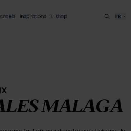
onseils
Inspirations
E-shop
FR
ux
RALES MALAGA
agner tout au long de votre projet piscine. Un