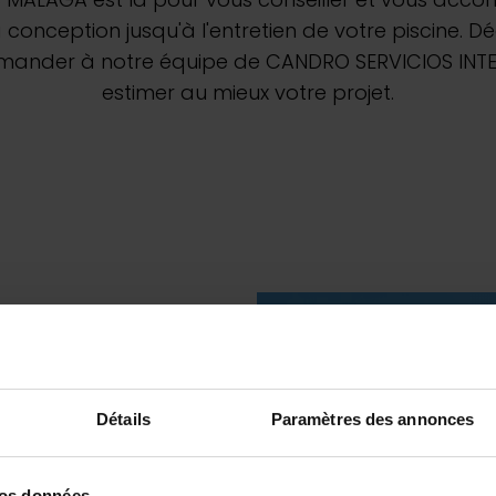
Découvrez nos ro
onception jusqu'à l'entretien de votre piscine. Dé
à demander à notre équipe de CANDRO SERVICIOS I
estimer au mieux votre projet.
Pool &
Piscines au 
Déco
9 juillet 2026
Desjoyaux : Le pisciniste continue d’innover pour
Détails
Paramètres des annonces
Lire la suite
vos données