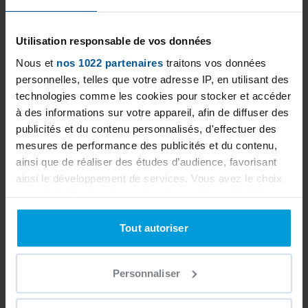
through our various achievements. Don't
hesitate to ask our PAYS BASQUE LANDES
Utilisation responsable de vos données
PISCINES team for a personalized study to
Nous et
nos 1022 partenaires
traitons vos données
best estimate your project.
personnelles, telles que votre adresse IP, en utilisant des
technologies comme les cookies pour stocker et accéder
à des informations sur votre appareil, afin de diffuser des
publicités et du contenu personnalisés, d'effectuer des
mesures de performance des publicités et du contenu,
ainsi que de réaliser des études d’audience, favorisant
ainsi le développement de services. Vous avez le choix
quant à l'utilisation de vos données et à leurs finalités.
Vous pouvez modifier ou retirer votre consentement à
tout moment en consultant la Déclaration relative aux
Tout autoriser
cookies ou en cliquant sur l'icône de confidentialité.
Personnaliser
Si vous le permettez, nous aimerions également :
Collecter des informations sur votre localisation