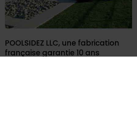
POOLSIDEZ LLC, une fabrication
française garantie 10 ans
Votre projet ?
POOLSIDEZ LLC vous propose des piscines de qualité
fabriquées en France sur notre site de production.
Une maîtrise de la fabrication à l'installation pour une
piscine bénéficiant d'un package de garantie
complet de 10 ans.
Choisir Piscines Desjoyaux, c'est choisir une entreprise
familiale avec 220 000 piscines installées sur les 5
continents, 50 ans d'expérience et 93% de clients
prêts à nous recommander. Piscine enterrée de plein