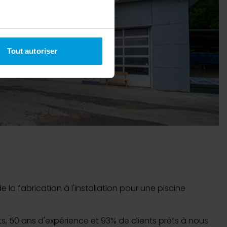
à plusieurs mètres près
Tout autoriser
pécifiques (empreintes
, reportez-vous à la
section «
claration sur les cookies.
nnalités relatives aux médias
on de notre site avec nos
 d'autres informations que
la fabrication à l'installation pour une piscine
nts, 50 ans d'expérience et 93% de clients prêts à nous