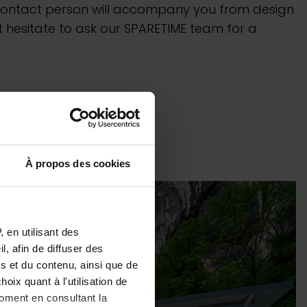
e contact person will accompany you from design
 hesitate to ask our SPARETIME team for a
À propos des cookies
 en utilisant des
, afin de diffuser des
s et du contenu, ainsi que de
oix quant à l'utilisation de
moment en consultant la