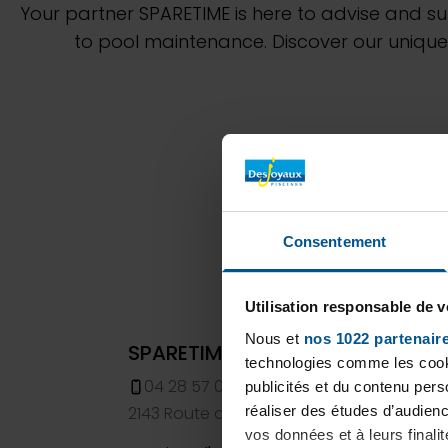
Your partner SPARETIME is here to advise and s
to pool maintenance. Discover our unique
Consentement
Utilisation responsable de 
Nous et
nos 1022 partenair
SPARETIME - Piscines Desjoyaux
technologies comme les cooki
04 28 57 00 10
publicités et du contenu per
2143 Route de Grenoble Le Fontabert, La 
réaliser des études d’audienc
vos données et à leurs final