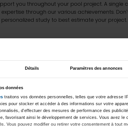
upport you throughout your pool project. A singl
 expertise through our various achievements. Don't
personalized study to best estimate your project.
Détails
Paramètres des annonces
vos données
es
traitons vos données personnelles, telles que votre adresse IP,
es pour stocker et accéder à des informations sur votre appareil
sonnalisés, d'effectuer des mesures de performance des publicité
Buisse, 38500
e, favorisant ainsi le développement de services. Vous avez le ch
ités. Vous pouvez modifier ou retirer votre consentement à tout 