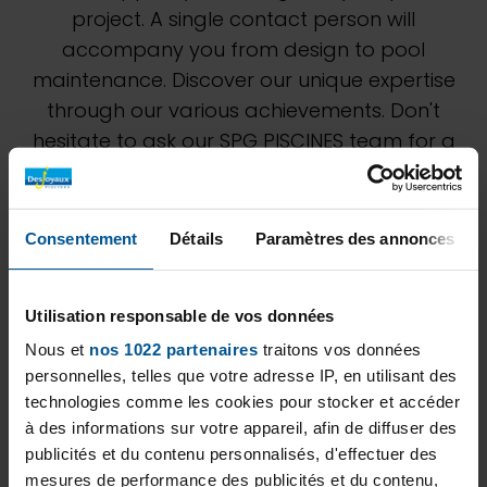
project. A single contact person will
accompany you from design to pool
maintenance. Discover our unique expertise
through our various achievements. Don't
hesitate to ask our SPG PISCINES team for a
personalized study to best estimate your
project.
Consentement
Détails
Paramètres des annonces
Utilisation responsable de vos données
Nous et
nos 1022 partenaires
traitons vos données
personnelles, telles que votre adresse IP, en utilisant des
technologies comme les cookies pour stocker et accéder
à des informations sur votre appareil, afin de diffuser des
publicités et du contenu personnalisés, d'effectuer des
mesures de performance des publicités et du contenu,