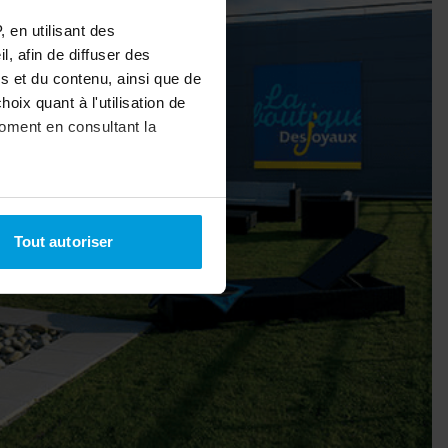
 en utilisant des
, afin de diffuser des
s et du contenu, ainsi que de
oix quant à l'utilisation de
moment en consultant la
à plusieurs mètres près
Tout autoriser
pécifiques (empreintes
, reportez-vous à la
section «
claration sur les cookies.
nnalités relatives aux médias
on de notre site avec nos
 d'autres informations que