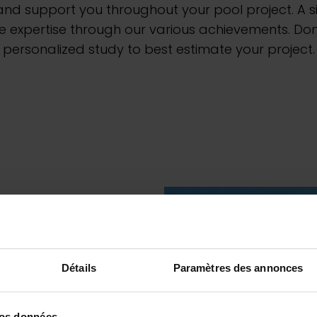
ina
e and support you throughout your pool project. A
 expertise through our various achievements. Don'
personalized study to best estimate your project.
Détails
Paramètres des annonces
vos données