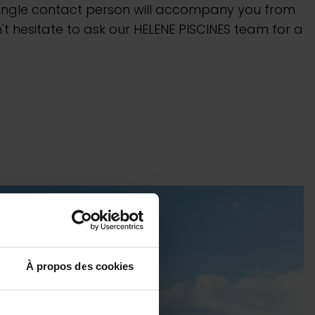
 single contact person will accompany you from
t hesitate to ask our HELENE PISCINES team for a
À propos des cookies