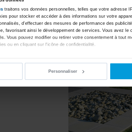
es
traitons vos données personnelles, telles que votre adresse IP,
oyaux
es pour stocker et accéder à des informations sur votre appareil
sonnalisés, d'effectuer des mesures de performance des publicité
0
e, favorisant ainsi le développement de services. Vous avez le ch
ités. Vous pouvez modifier ou retirer votre consentement à tout 
es ou en cliquant sur l'icône de confidentialité.
imerions également :
ns sur votre localisation géographique qui peuvent être précises 
Personnaliser
 en l'analysant activement pour en relever les caractéristiques s
aitement de vos données personnelles et définir vos préférences
er ou retirer votre consentement à tout moment à partir de la dé
e personnaliser le contenu et les annonces, d'offrir des fonctio
rafic. Nous partageons également des informations sur l'utilisati
, de publicité et d'analyse, qui peuvent combiner celles-ci avec
ils ont collectées lors de votre utilisation de leurs services.