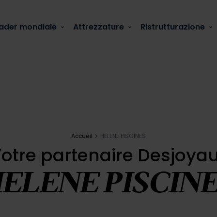
ader mondiale
Attrezzature
Ristrutturazione
oyaux
 piscina
Accueil
HELENE PISCINES
otre partenaire Desjoya
cina: Come Ripararla?
ELENE PISCIN