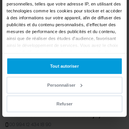
personnelles, telles que votre adresse IP, en utilisant des
technologies comme les cookies pour stocker et accéder
à des informations sur votre appareil, afin de diffuser des
publicités et du contenu personnalisés, d'effectuer des
mesures de performance des publicités et du contenu,
ainsi que de réaliser des études d’audience, favorisant
ainsi le développement de services. Vous avez le choix
quant à l'utilisation de vos données et à leurs finalités.
Vous pouvez modifier ou retirer votre consentement à
tout moment en consultant la Déclaration relative aux
Tout autoriser
cookies ou en cliquant sur l'icône de confidentialité.
Personnaliser
Si vous le permettez, nous aimerions également :
Collecter des informations sur votre localisation
géographique qui peuvent être précises à plusieurs
Refuser
mètres près
FUADAKVA MMC - Piscines Desjoyaux
Identifier votre appareil en l'analysant activement
pour en relever les caractéristiques spécifiques
00 994 12 434 18 90