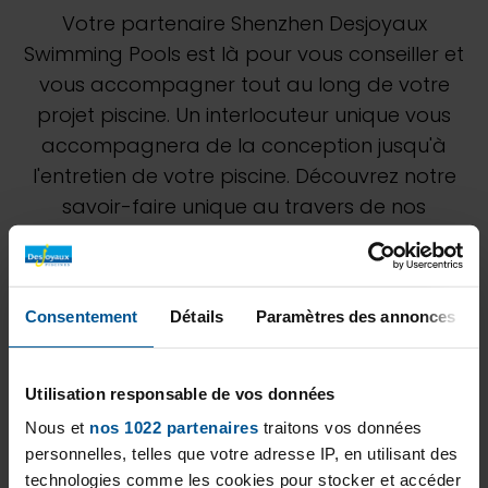
Votre partenaire Shenzhen Desjoyaux
Swimming Pools est là pour vous conseiller et
vous accompagner tout au long de votre
projet piscine. Un interlocuteur unique vous
accompagnera de la conception jusqu'à
l'entretien de votre piscine. Découvrez notre
savoir-faire unique au travers de nos
différentes réalisations. N'hésitez pas à
demander à notre équipe de Shenzhen
Desjoyaux Swimming Pools une étude
Consentement
Détails
Paramètres des annonces
personnalisée pour estimer au mieux votre
projet.
Utilisation responsable de vos données
Nous et
nos 1022 partenaires
traitons vos données
personnelles, telles que votre adresse IP, en utilisant des
technologies comme les cookies pour stocker et accéder