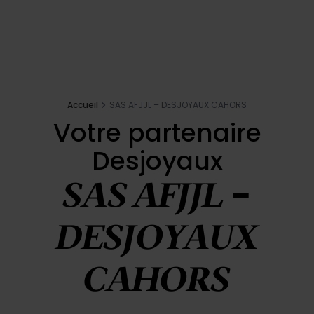
Inspirations
E-shop
Accueil
SAS AFJJL – DESJOYAUX CAHORS
Votre projet
Votre partenaire
Desjoyaux
Configurer ma piscine
SAS AFJJL –
Demander un devis
DESJOYAUX
Trouver mon partenaire
CAHORS