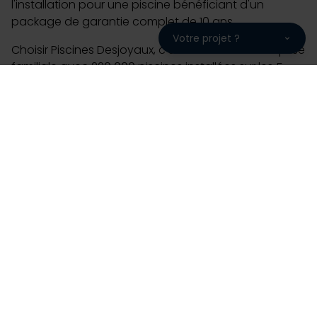
l'installation pour une piscine bénéficiant d'un
package de garantie complet de 10 ans.
Votre projet ?
Choisir Piscines Desjoyaux, c'est choisir une entreprise
familiale avec 220 000 piscines installées sur les 5
continents, 50 ans d'expérience et 93% de clients
prêts à nous recommander. Piscine enterrée de plein
air ou intérieure, collective, flottante, n'attendez plus
pour contacter votre partenaire SAS AFJJL –
DESJOYAUX CAHORS et imaginer un projet qui vous
ressemble. A très vite chez SAS AFJJL – DESJOYAUX
CAHORS.