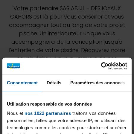
Votre partenaire SAS AFJJL - DESJOYAUX
CAHORS est là pour vous conseiller et vous
accompagner tout au long de votre projet
piscine. Un interlocuteur unique vous
accompagnera de la conception jusqu'à
l'entretien de votre piscine. Découvrez notre
savoir-faire unique au travers de nos
différentes réalisations. N'hésitez pas à
demander à notre équipe de SAS AFJJL -
DESJOYAUX CAHORS une étude personnalisée
Consentement
Détails
Paramètres des annonces
pour estimer au mieux votre projet.
Utilisation responsable de vos données
Nous et
nos 1022 partenaires
traitons vos données
personnelles, telles que votre adresse IP, en utilisant des
technologies comme les cookies pour stocker et accéder