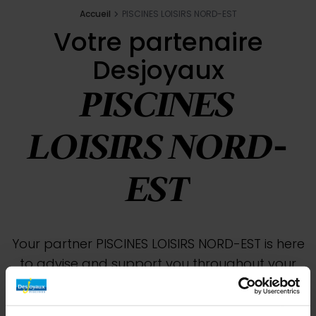
Accueil
PISCINES LOISIRS NORD-EST
Votre partenaire
Desjoyaux
PISCINES
LOISIRS NORD-
EST
Your partner PISCINES LOISIRS NORD-EST is here
to advise and support you throughout your
pool project. A single contact person will
accompany you from design to pool