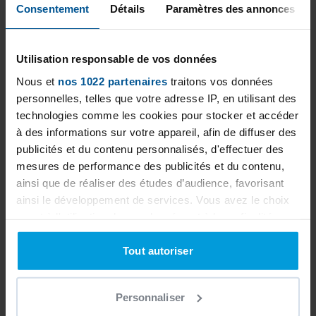
maintenance. Discover our unique expertise
Consentement
Détails
Paramètres des annonces
through our various achievements. Don't
hesitate to ask our PISCINES LOISIRS NORD-EST
Utilisation responsable de vos données
team for a personalized study to best
Nous et
nos 1022 partenaires
traitons vos données
estimate your project.
personnelles, telles que votre adresse IP, en utilisant des
technologies comme les cookies pour stocker et accéder
à des informations sur votre appareil, afin de diffuser des
publicités et du contenu personnalisés, d'effectuer des
mesures de performance des publicités et du contenu,
ainsi que de réaliser des études d’audience, favorisant
ainsi le développement de services. Vous avez le choix
quant à l'utilisation de vos données et à leurs finalités.
Vous pouvez modifier ou retirer votre consentement à
tout moment en consultant la Déclaration relative aux
Tout autoriser
cookies ou en cliquant sur l'icône de confidentialité.
Personnaliser
Si vous le permettez, nous aimerions également :