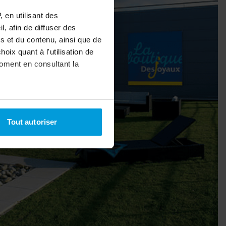
 en utilisant des
bâche à bulles
, afin de diffuser des
s et du contenu, ainsi que de
oix quant à l'utilisation de
uvrir
moment en consultant la
uvrir
à plusieurs mètres près
Tout autoriser
pécifiques (empreintes
, reportez-vous à la
section «
claration sur les cookies.
nnalités relatives aux médias
on de notre site avec nos
 d'autres informations que