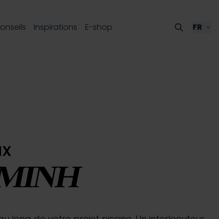
onseils
Inspirations
E-shop
FR
ux
 MINH
long de votre projet piscine. Un interlocuteur