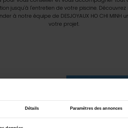
Découvrez nos ro
jusqu'à l'entretien de votre piscine. Découvrez 
emander à notre équipe de DESJOYAUX HO CHI MINH u
votre projet.
Pool &
Piscines au 
Déco
9 juillet 2026
Desjoyaux : Le pisciniste continue d’innover pour
Détails
Paramètres des annonces
Lire la suite
vos données