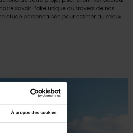
bots électriques
notre savoir-faire unique au travers de nos
ne étude personnalisée pour estimer au mieux
 Play :
meilleur prix
uvrir
 rester à flot
À propos des cookies