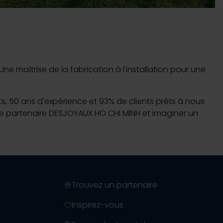
 Piscines sur-mesure
e maîtrise de la fabrication à l'installation pour une
uvrir
ns plonger
nts, 50 ans d'expérience et 93% de clients prêts à nous
otre partenaire DESJOYAUX HO CHI MINH et imaginer un
Trouvez un partenaire
Inspirez-vous