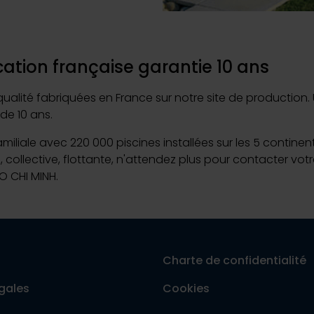
Piscine Exclusive :
ation française garantie 10 ans
ité fabriquées en France sur notre site de production. Un
7 juillet 2026
de 10 ans.
Déco
Desjoyaux : un yo-yo d’activités à encaisser sa
familiale avec 220 000 piscines installées sur les 5 contine
e, collective, flottante, n'attendez plus pour contacter v
Lire la suite
O CHI MINH.
Charte de confidentialité
gales
Cookies