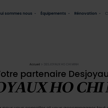
ui sommes nous
Équipements
Rénovation
C
Actualité
Accueil
DESJOYAUX HO CHI MINH
otre partenaire Desjoya
 comment la réparer ?
OYAUX HO CHI
 pour vous conseiller et vous accompagner tout au 