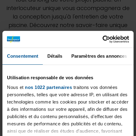
interlocuteur unique vous accompagnera de
la conception jusqu'à l'entretien de votre
piscine. Découvrez notre savoir-faire unique
au travers de nos différentes réalisations.
N'hésitez pas à demander à notre équipe de
Gartenservice Schlundt une étude
Consentement
Détails
Paramètres des annonces
personnalisée pour estimer au mieux votre
projet.
Utilisation responsable de vos données
Nous et
nos 1022 partenaires
traitons vos données
personnelles, telles que votre adresse IP, en utilisant des
technologies comme les cookies pour stocker et accéder
à des informations sur votre appareil, afin de diffuser des
publicités et du contenu personnalisés, d'effectuer des
mesures de performance des publicités et du contenu,
ainsi que de réaliser des études d’audience, favorisant