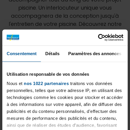
piscine. Un interlocuteur unique vous
accompagnera de la conception jusqu'à
l'entretien de votre piscine. Découvrez notre
savoir-faire unique au travers de nos
différentes réalisations. N'hésitez pas à
demander à notre équipe de Galabau
Consentement
Détails
Paramètres des annonces
Henkhaus GmbH une étude personnalisée
pour estimer au mieux votre projet.
Utilisation responsable de vos données
Nous et
nos 1022 partenaires
traitons vos données
personnelles, telles que votre adresse IP, en utilisant des
technologies comme les cookies pour stocker et accéder
à des informations sur votre appareil, afin de diffuser des
publicités et du contenu personnalisés, d'effectuer des
mesures de performance des publicités et du contenu,
ainsi que de réaliser des études d’audience, favorisant