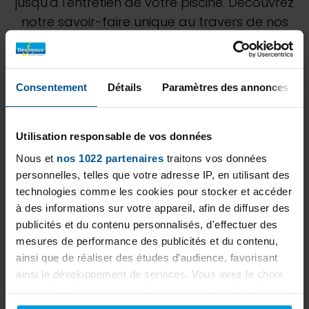
jusqu'à l'entretien de votre piscine. Découvrez
notre savoir-faire unique au travers de nos
différentes réalisations. N'hésitez pas à
demander à notre équipe de Best In
Backyards une étude personnalisée pour
Consentement
Détails
Paramètres des annonces
estimer au mieux votre projet.
Utilisation responsable de vos données
Nous et
nos 1022 partenaires
traitons vos données
personnelles, telles que votre adresse IP, en utilisant des
technologies comme les cookies pour stocker et accéder
à des informations sur votre appareil, afin de diffuser des
publicités et du contenu personnalisés, d'effectuer des
mesures de performance des publicités et du contenu,
ainsi que de réaliser des études d’audience, favorisant
ainsi le développement de services. Vous avez le choix
quant à l'utilisation de vos données et à leurs finalités.
Vous pouvez modifier ou retirer votre consentement à