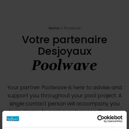
Inspirations
E-shop
Home
Poolwave
Votre partenaire
Votre projet
Desjoyaux
Poolwave
Configure my pool
Request a quote
Your partner Poolwave is here to advise and
support you throughout your pool project. A
Find a Desjoyaux partner
single contact person will accompany you
from design to pool maintenance. Discover
our unique expertise through our various
achievements. Don't hesitate to ask our