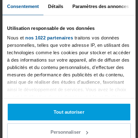
Consentement
Détails
Paramètres des annonces
Poolwave team for a personalized study to
best estimate your project.
Utilisation responsable de vos données
Nous et
nos 1022 partenaires
traitons vos données
personnelles, telles que votre adresse IP, en utilisant des
technologies comme les cookies pour stocker et accéder
à des informations sur votre appareil, afin de diffuser des
publicités et du contenu personnalisés, d'effectuer des
mesures de performance des publicités et du contenu,
ainsi que de réaliser des études d’audience, favorisant
ainsi le développement de services. Vous avez le choix
quant à l'utilisation de vos données et à leurs finalités.
Vous pouvez modifier ou retirer votre consentement à
tout moment en consultant la Déclaration relative aux
Tout autoriser
cookies ou en cliquant sur l'icône de confidentialité.
Personnaliser
Si vous le permettez, nous aimerions également :