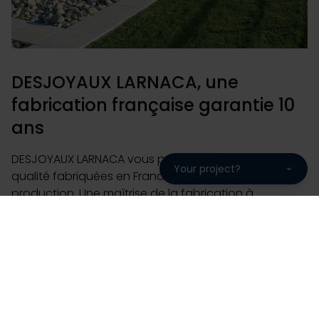
DESJOYAUX LARNACA, une
fabrication française garantie 10
ans
DESJOYAUX LARNACA vous propose des piscines de
Your project?
qualité fabriquées en France sur notre site de
production. Une maîtrise de la fabrication à
l'installation pour une piscine bénéficiant d'un
package de garantie complet de 10 ans.
Choisir Piscines Desjoyaux, c'est choisir une entreprise
familiale avec 220 000 piscines installées sur les 5
continents, 50 ans d'expérience et 93% de clients
prêts à nous recommander. Piscine enterrée de plein