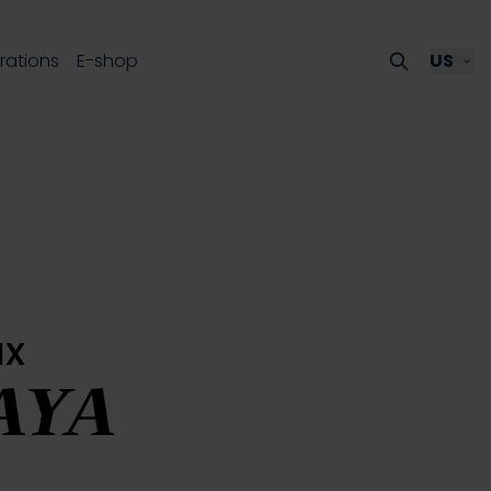
irations
E-shop
US
ux
AYA