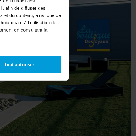
 en utilisant des
, afin de diffuser des
 cover
s et du contenu, ainsi que de
oix quant à l'utilisation de
moment en consultant la
uvrir
uvrir
à plusieurs mètres près
Tout autoriser
pécifiques (empreintes
, reportez-vous à la
section «
claration sur les cookies.
nnalités relatives aux médias
on de notre site avec nos
 d'autres informations que