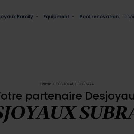
joyaux Family
Equipment
Pool renovation
Insp
Home
DESJOYAUX SUBRAYA
otre partenaire Desjoya
SJOYAUX SUBR