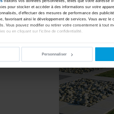
es
traitons vos données personnelles, telles que votre adresse IP,
es pour stocker et accéder à des informations sur votre appareil
Bubble
sonnalisés, d'effectuer des mesures de performance des publicité
 Desjoyaux
e, favorisant ainsi le développement de services. Vous avez le ch
ités. Vous pouvez modifier ou retirer votre consentement à tout 
64
Déco
es ou en cliquant sur l'icône de confidentialité.
Déco
imerions également :
ns sur votre localisation géographique qui peuvent être précises 
Personnaliser
 en l'analysant activement pour en relever les caractéristiques s
aitement de vos données personnelles et définir vos préférences
er ou retirer votre consentement à tout moment à partir de la dé
e personnaliser le contenu et les annonces, d'offrir des fonctio
rafic. Nous partageons également des informations sur l'utilisati
, de publicité et d'analyse, qui peuvent combiner celles-ci avec
ils ont collectées lors de votre utilisation de leurs services.