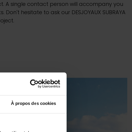
c Robots
t. A single contact person will accompany you
s. Don't hesitate to ask our DESJOYAUX SUBRAYA
oject.
& Play
uvrir
À propos des cookies