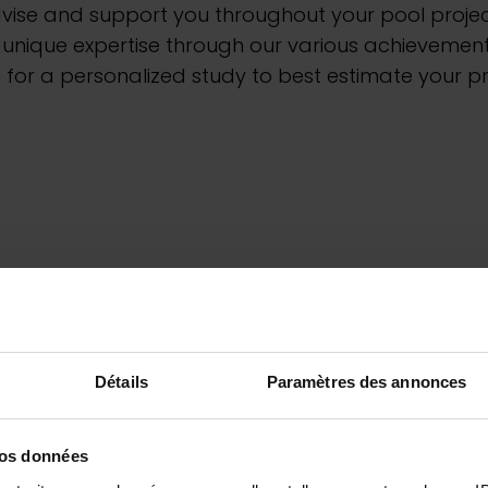
Electri
vise and support you throughout your pool projec
 unique expertise through our various achievement
for a personalized study to best estimate your pr
Pool 
Déco
Détails
Paramètres des annonces
vos données