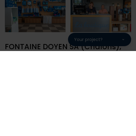
Your project?
FONTAINE DOYEN SA (Chalons),
une fabrication française
garantie 10 ans
FONTAINE DOYEN SA (Chalons) vous propose des
piscines de qualité fabriquées en France sur notre
site de production. Une maîtrise de la fabrication à
l'installation pour une piscine bénéficiant d'un
package de garantie complet de 10 ans.
Choisir Piscines Desjoyaux, c'est choisir une entreprise
familiale avec 220 000 piscines installées sur les 5
continents, 50 ans d'expérience et 93% de clients