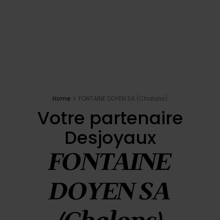
Inspirations
E-shop
Votre projet
Home
FONTAINE DOYEN SA (Chalons)
Votre partenaire
Configure my pool
Desjoyaux
Request a quote
FONTAINE
Find a Desjoyaux partner
DOYEN SA