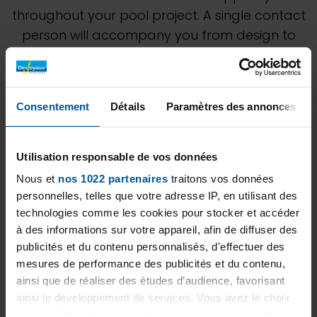
throughout your pool project. A single contact
person will accompany you from design to
pool maintenance. Discover our unique
expertise through our various achievements.
Don't hesitate to ask our Metec
Consentement
Détails
Paramètres des annonces
Versorgungstechnik GmbH team for a
personalized study to best estimate your
project.
Utilisation responsable de vos données
Nous et
nos 1022 partenaires
traitons vos données
personnelles, telles que votre adresse IP, en utilisant des
technologies comme les cookies pour stocker et accéder
à des informations sur votre appareil, afin de diffuser des
publicités et du contenu personnalisés, d'effectuer des
mesures de performance des publicités et du contenu,
ainsi que de réaliser des études d’audience, favorisant
ainsi le développement de services. Vous avez le choix
quant à l'utilisation de vos données et à leurs finalités.