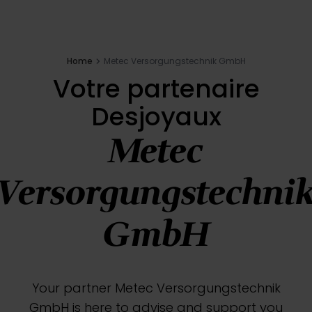
Inspirations
E-shop
Home
Metec Versorgungstechnik GmbH
Votre partenaire
Desjoyaux
Votre projet
Metec
Configure my pool
Versorgungstechni
Request a quote
GmbH
Find a Desjoyaux partner
Your partner Metec Versorgungstechnik
GmbH is here to advise and support you