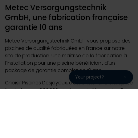
Metec Versorgungstechnik
GmbH, une fabrication française
garantie 10 ans
Metec Versorgungstechnik GmbH vous propose des
piscines de qualité fabriquées en France sur notre
site de production. Une maîtrise de la fabrication à
l'installation pour une piscine bénéficiant d'un
package de garantie complet de 10 ans.
Your project?
Choisir Piscines Desjoyaux, c'est choisir une entreprise
familiale avec 220 000 piscines installées sur les 5
continents, 50 ans d'expérience et 93% de clients
prêts à nous recommander. Piscine enterrée de plein
air ou intérieure, collective, flottante, n'attendez plus
pour contacter votre partenaire Metec
Versorgungstechnik GmbH et imaginer un projet qui
vous ressemble. A très vite chez Metec