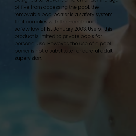
E-shop
of five from accessing the pool, the
removable pool barrier is a safety system
that complies with the French
pool
Votre projet
safety
law of 1st January 2003. Use of this
product is limited to private pools for
personal use. However, the use of a pool
Configure my pool
barrier is not a substitute for careful adult
supervision.
Request a quote
Find a Desjoyaux partner