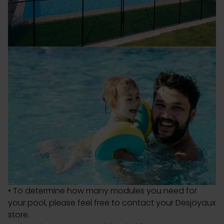
Les cookies nous permettent de personnaliser le contenu
et les annonces, d'offrir des fonctionnalités relatives aux
médias sociaux et d'analyser notre trafic. Nous
partageons également des informations sur l'utilisation de
notre site avec nos partenaires de médias sociaux, de
publicité et d'analyse, qui peuvent combiner celles-ci
avec d'autres informations que vous leur avez fournies
ou qu'ils ont collectées lors de votre utilisation de leurs
services.
• To determine how many modules you need for
your pool, please feel free to contact your Desjoyaux
store.