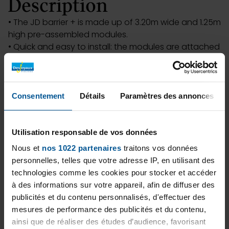
Description
• The JD barrier + is made up of 3.20m wide and 1.25m
high pre-assembled modules.
• Quick and easy to install: the modules are attached
to each other using safety latches
• The JD barrier + removable pool barrier can be
removed and re-installed as you wish, thanks to its
practical modules, which can be easily rolled away
Consentement
Détails
Paramètres des annonces
and stored.
• The JD barrier + removable pool barrier has a
polyester canvas that can withstand the sun’s rays
Utilisation responsable de vos données
thanks to its UV protection treatment. The canvas
Nous et
nos 1022 partenaires
traitons vos données
has a transparent appearance, which affords you a
personnelles, telles que votre adresse IP, en utilisant des
full view of the pool and its surroundings.
technologies comme les cookies pour stocker et accéder
• The JD Barrier + can be installed around all kinds of
à des informations sur votre appareil, afin de diffuser des
private pools for personal use.
publicités et du contenu personnalisés, d'effectuer des
Characteristics
mesures de performance des publicités et du contenu,
ainsi que de réaliser des études d’audience, favorisant
• Compliant with safety standard NF P 90306