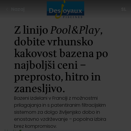
Aller au contenu
Nazaj
SL
Z linijo
Pool&Play
,
dobite vrhunsko
kakovost bazena po
najboljši ceni –
preprosto, hitro in
zanesljivo.
Bazeni izdelani v Franciji z možnostmi
prilagajanja in s patentiranim filtracijskim
sistemom za dolgo življenjsko dobo in
enostavno vzdrževanje – popolna izbira
brez kompromisov.